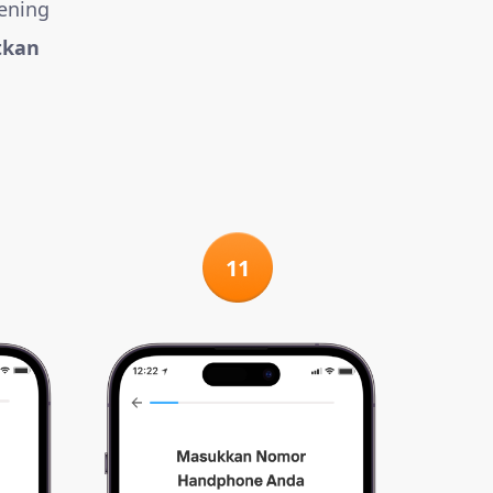
ening
tkan
11