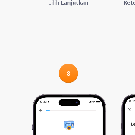
pilih
Lanjutkan
Ket
8