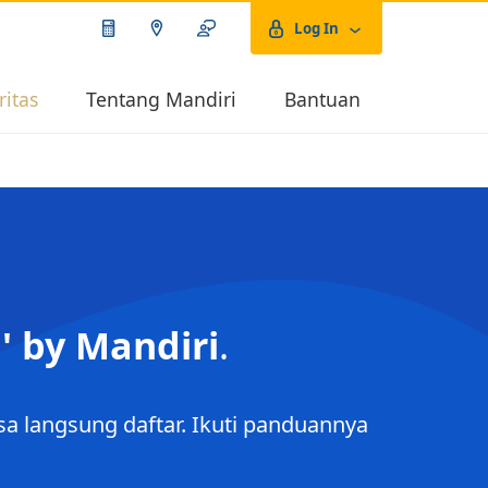
Log In
ritas
Tentang Mandiri
Bantuan
n' by Mandiri
.
sa langsung daftar. Ikuti panduannya