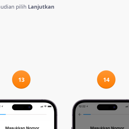
udian pilih
Lanjutkan
13
14