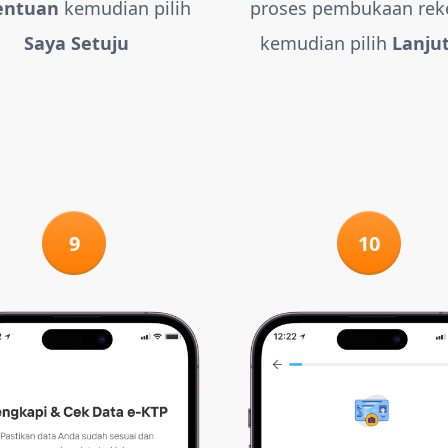
entuan
kemudian pilih
proses pembukaan rek
Saya Setuju
kemudian pilih
Lanju
9
10