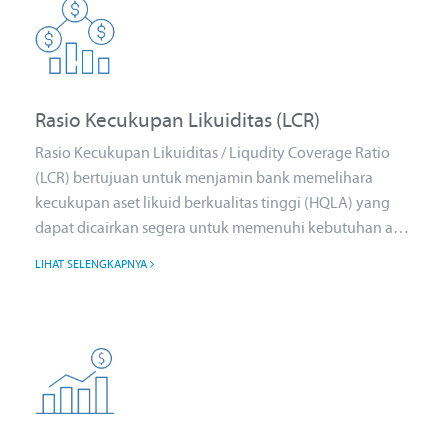
Rasio Kecukupan Likuiditas (LCR)
Rasio Kecukupan Likuiditas / Liqudity Coverage Ratio
(LCR) bertujuan untuk menjamin bank memelihara
kecukupan aset likuid berkualitas tinggi (HQLA) yang
dapat dicairkan segera untuk memenuhi kebutuhan arus
kas keluar (Net Cash Outflows) selama 30 hari ke depan
LIHAT SELENGKAPNYA
dalam kondisi stress.