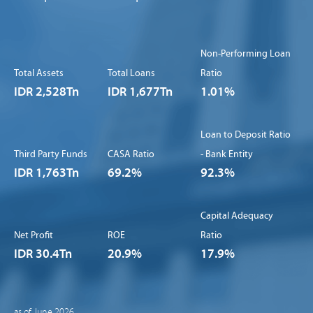
Non-Performing Loan
Total Assets
Total Loans
Ratio
IDR 2,528Tn
IDR 1,677Tn
1.01%
Loan to Deposit Ratio
Third Party Funds
CASA Ratio
- Bank Entity
IDR 1,763Tn
69.2%
92.3%
Capital Adequacy
Net Profit
ROE
Ratio
IDR 30.4Tn
20.9%
17.9%
as of June 2026