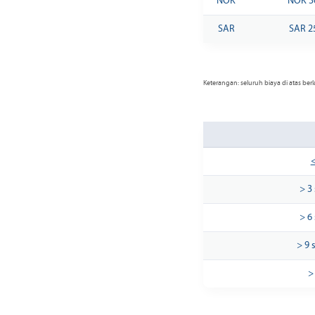
NOK
NOK 3
SAR
SAR 2
Keterangan: seluruh biaya di atas b
> 3
> 6
> 9 
>