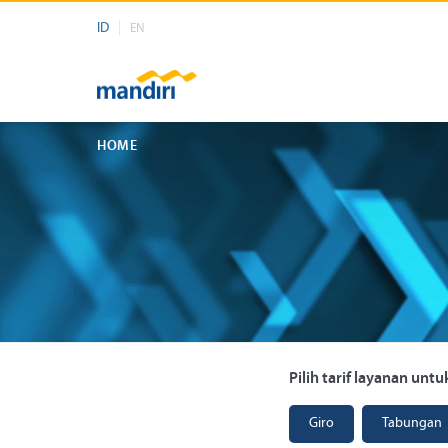
ID
EN
HOME
Pilih tarif layanan untu
Giro
Tabungan