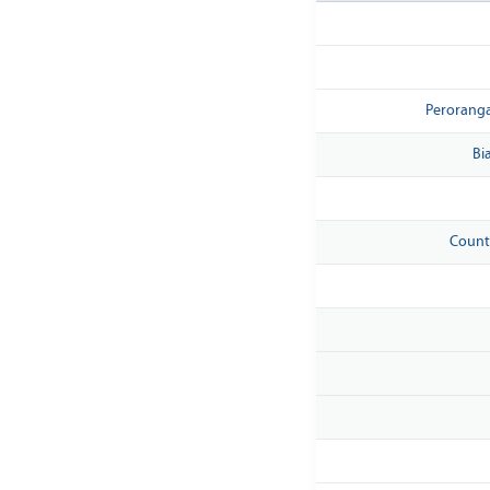
Peroranga
Bi
Count