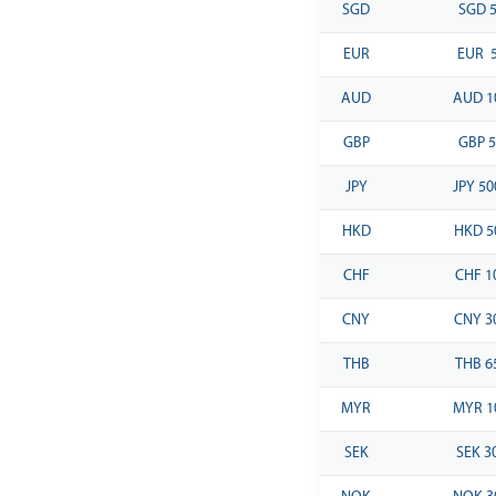
SGD
SGD 
EUR
EUR 
AUD
AUD 1
GBP
GBP 
JPY
JPY 50
HKD
HKD 5
CHF
CHF 1
CNY
CNY 3
THB
THB 6
MYR
MYR 1
SEK
SEK 3