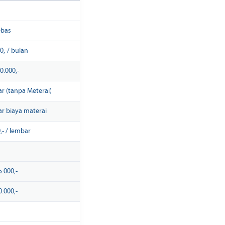
ebas
0,-/ bulan
0.000,-
ar (tanpa Meterai)
uar biaya materai
,- / lembar
.000,-
.000,-