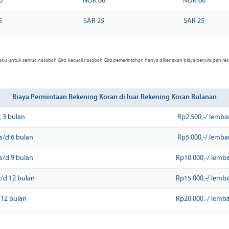
0
NOK 60
NOK 60
5
SAR 25
SAR 25
erlaku untuk semua nasabah Giro, kecuali nasabah Giro pemerintahan hanya dikenakan biaya penutupan re
Biaya Permintaan Rekening Koran di luar Rekening Koran Bulanan
<
3 bulan
Rp2.500,-/ lemba
 s/d 6 bulan
Rp5.000,-/ lemba
 s/d 9 bulan
Rp10.000,-/ lemb
s/d 12 bulan
Rp15.000,-/ lemb
 12 bulan
Rp20.000,-/ lemb