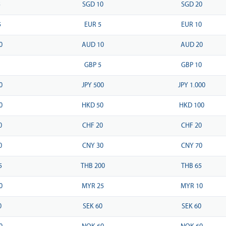
5
SGD 10
SGD 20
5
EUR 5
EUR 10
0
AUD 10
AUD 20
5
GBP 5
GBP 10
0
JPY 500
JPY 1.000
0
HKD 50
HKD 100
0
CHF 20
CHF 20
0
CNY 30
CNY 70
5
THB 200
THB 65
0
MYR 25
MYR 10
0
SEK 60
SEK 60