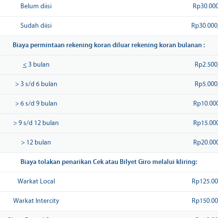
Belum diisi
Rp30.000
Sudah diisi
Rp30.000,
Biaya permintaan rekening koran diluar rekening koran bulanan :
<
3 bulan
Rp2.500
> 3 s/d 6 bulan
Rp5.000
> 6 s/d 9 bulan
Rp10.000
> 9 s/d 12 bulan
Rp15.000
> 12 bulan
Rp20.000
Biaya tolakan penarikan Cek atau Bilyet Giro melalui kliring:
Warkat Local
Rp125.00
Warkat Intercity
Rp150.00