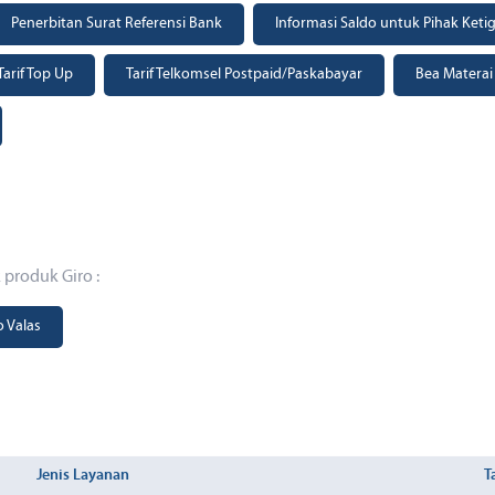
Penerbitan Surat Referensi Bank
Informasi Saldo untuk Pihak Keti
Tarif Top Up
Tarif Telkomsel Postpaid/Paskabayar
Bea Materai
k produk Giro :
o Valas
Jenis Layanan
T