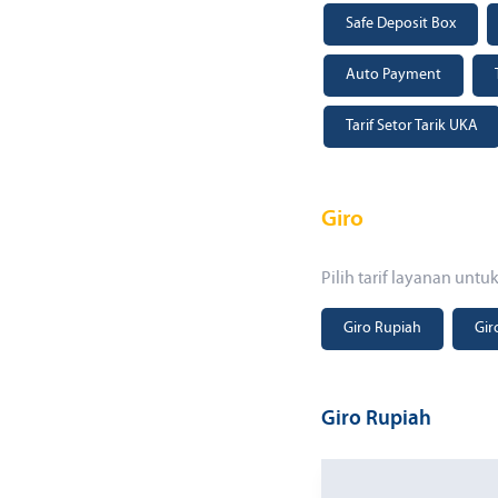
Safe Deposit Box
Auto Payment
Tarif Setor Tarik UKA
Giro
Pilih tarif layanan untu
Giro Rupiah
Gir
Giro Rupiah