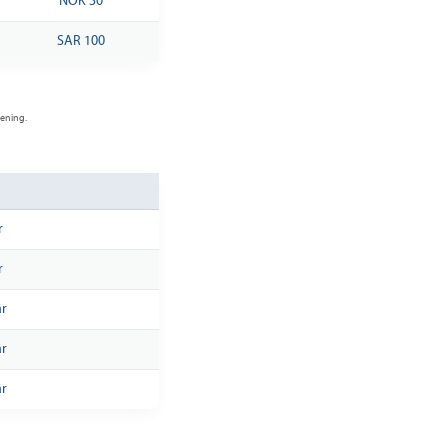
NOK 30
SAR 100
kening.
r
r
ar
ar
ar