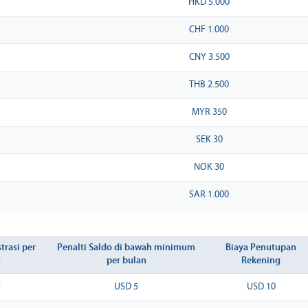
HKD 5.000
CHF 1.000
CNY 3.500
THB 2.500
MYR 350
SEK 30
NOK 30
SAR 1.000
trasi per
Penalti Saldo di bawah minimum
Biaya Penutupan
n
per bulan
Rekening
5
USD 5
USD 10