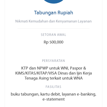
Tabungan Rupiah
Nikmati Kemudahan dan Kenyamanan Layanan
SETORAN AWAL
Rp 500,000
PERSYARATAN
KTP dan NPWP untuk WNI, Paspor &
KIMS/KITAS/KITAP/VISA Dinas dan Ijin Kerja
Tenaga Asing terkait untuk WNA
FASILITAS
buku tabungan, kartu debit, layanan e-banking,
e-statement