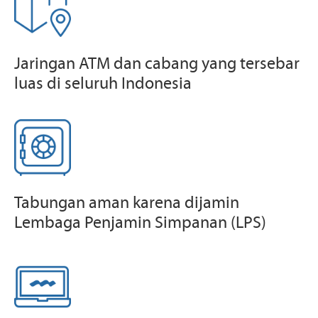
Jaringan ATM dan cabang yang tersebar
luas di seluruh Indonesia
Tabungan aman karena dijamin
Lembaga Penjamin Simpanan (LPS)