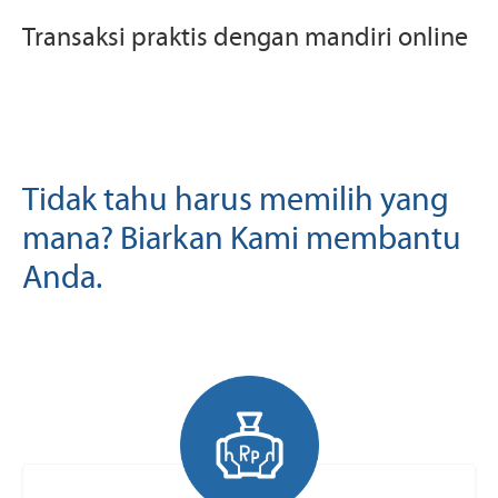
Transaksi praktis dengan mandiri online
Tidak tahu harus memilih yang
mana? Biarkan Kami membantu
Anda.