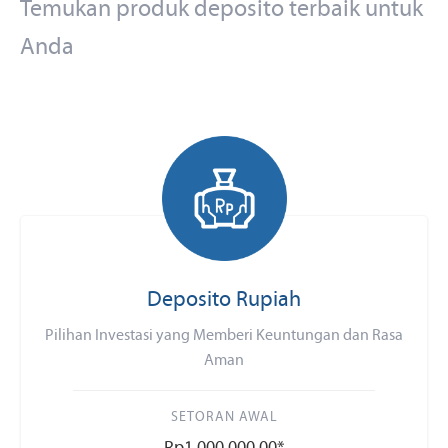
Temukan produk deposito terbaik untuk
Anda
Deposito Rupiah
Pilihan Investasi yang Memberi Keuntungan dan Rasa
Aman
SETORAN AWAL