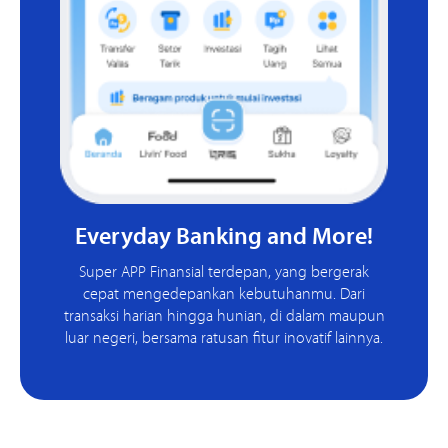
Everyday Banking and More!
Super APP Finansial terdepan, yang bergerak
cepat mengedepankan kebutuhanmu. Dari
transaksi harian hingga hunian, di dalam maupun
luar negeri, bersama ratusan fitur inovatif lainnya.