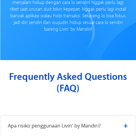
menjalani hidup dengan cara lo sendiri! Nggak perlu lagi
ribet saat urusan duit bikin kepepet. Nggak perlu lagi install
banyak aplikasi walau hobi transaksi. Sekarang lo bisa fokus
jadi diri sendiri dan wujudin hidup sesuai cara lo sendiri
bareng Livin' by Mandiri!
Frequently Asked Questions
(FAQ)
+
Apa risiko penggunaan Livin' by Mandiri?