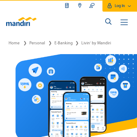
Log In
Home
❯
Personal
❯
E-Banking
❯
Livin' by Mandiri