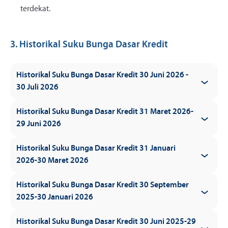
terdekat.
3. Historikal Suku Bunga Dasar Kredit
Historikal Suku Bunga Dasar Kredit 30 Juni 2026 -
30 Juli 2026
efektif % per tahun
Historikal Suku Bunga Dasar Kredit 31 Maret 2026-
29 Juni 2026
Kredit Non UM
Periode Data:
28 Februari 2025
efektif % per tahun
Korporasi
Historikal Suku Bunga Dasar Kredit 31 Januari
2026-30 Maret 2026
Tabel Suku Bunga Dasar Kredit
Kredit Non UM
Harga Pokok Dana untuk Kredit (HPDK)
3,19
Periode Data:
28 Februari 2025
efektif % per tahun
Korporasi
Biaya
Overhead
3,18
Historikal Suku Bunga Dasar Kredit 30 September
2025-30 Januari 2026
Tabel Suku Bunga Dasar Kredit
Kredit Non UM
Margin Keuntungan
Harga Pokok Dana untuk Kredit (HPDK)
1,63
2,83
Periode Data:
30 November 2025
efektif % per tahun
Korporasi
Suku Bunga Dasar Kredit (SBDK)
Biaya
Overhead
3,18
Historikal Suku Bunga Dasar Kredit 30 Juni 2025-29
8,00