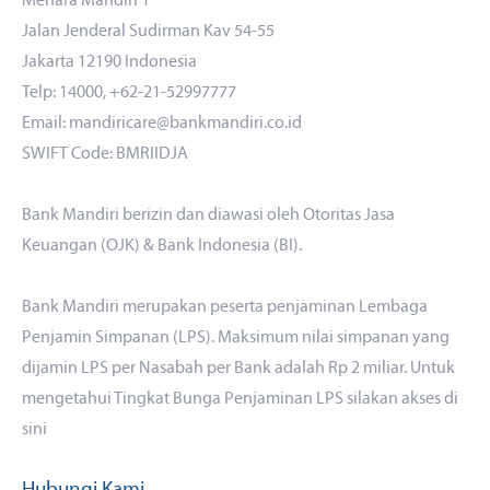
Menara Mandiri 1
Profit Margin
1,93
NA
Jalan Jenderal Sudirman Kav 54-55
Prime Lending Rate (SBDK)
8,50
NA
Jakarta 12190 Indonesia
(HPDK+Overhead+Margin)
Telp: 14000, +62-21-52997777
Email: mandiricare@bankmandiri.co.id
SWIFT Code: BMRIIDJA
Bank Mandiri berizin dan diawasi oleh Otoritas Jasa
Keuangan (OJK) & Bank Indonesia (BI).
Bank Mandiri merupakan peserta penjaminan Lembaga
Penjamin Simpanan (LPS). Maksimum nilai simpanan yang
dijamin LPS per Nasabah per Bank adalah Rp 2 miliar. Untuk
mengetahui Tingkat Bunga Penjaminan LPS silakan akses
di
sini