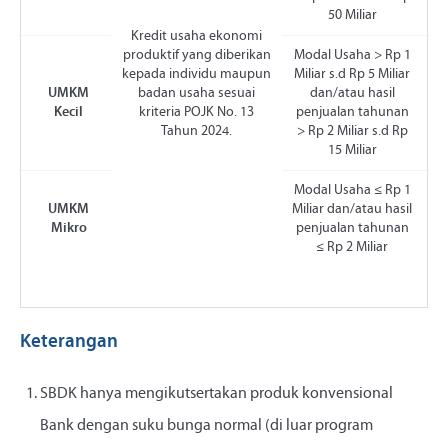
50 Miliar
Kredit usaha ekonomi
produktif yang diberikan
Modal Usaha > Rp 1
kepada individu maupun
Miliar s.d Rp 5 Miliar
UMKM
badan usaha sesuai
dan/atau hasil
Kecil
kriteria POJK No. 13
penjualan tahunan
Tahun 2024.
> Rp 2 Miliar s.d Rp
15 Miliar
Modal Usaha ≤ Rp 1
UMKM
Miliar dan/atau hasil
Mikro
penjualan tahunan
≤ Rp 2 Miliar
Keterangan
SBDK hanya mengikutsertakan produk konvensional
Bank dengan suku bunga normal (di luar program