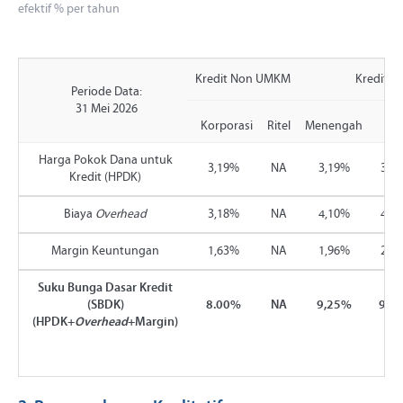
efektif % per tahun
Kredit Non UMKM
Kredit 
Periode Data:
31 Mei 2026
Korporasi
Ritel
Menengah
Kec
Harga Pokok Dana untuk
3,19%
NA
3,19%
3,1
Kredit (HPDK)
Biaya
Overhead
3,18%
NA
4,10%
4,1
Margin Keuntungan
1,63%
NA
1,96%
2,4
Suku Bunga Dasar Kredit
(SBDK)
8.00%
NA
9,25%
9,7
(HPDK+
Overhead
+Margin)