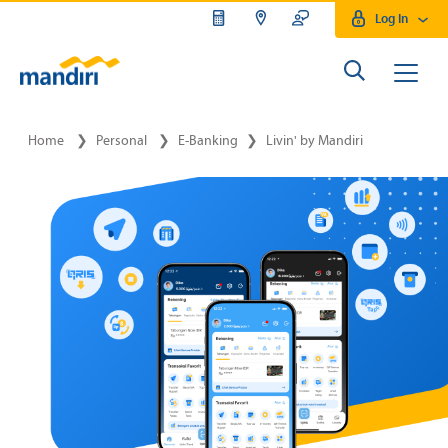
Log In
Home
❯
Personal
❯
E-Banking
❯
Livin' by Mandiri