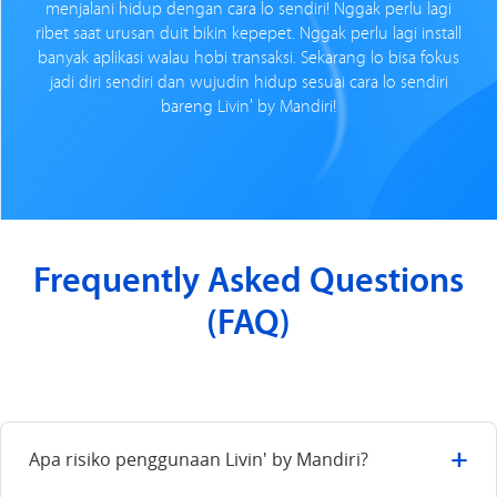
menjalani hidup dengan cara lo sendiri! Nggak perlu lagi
ribet saat urusan duit bikin kepepet. Nggak perlu lagi install
banyak aplikasi walau hobi transaksi. Sekarang lo bisa fokus
jadi diri sendiri dan wujudin hidup sesuai cara lo sendiri
bareng Livin' by Mandiri!
Frequently Asked Questions
(FAQ)
+
Apa risiko penggunaan Livin' by Mandiri?