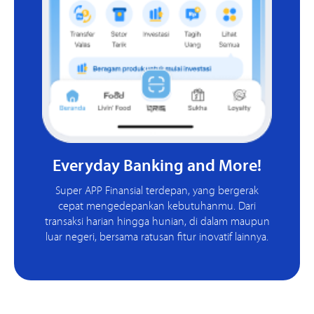
Everyday Banking and More!
Super APP Finansial terdepan, yang bergerak
cepat mengedepankan kebutuhanmu. Dari
transaksi harian hingga hunian, di dalam maupun
luar negeri, bersama ratusan fitur inovatif lainnya.