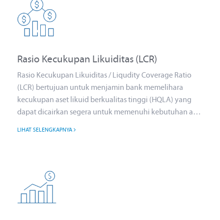
Rasio Kecukupan Likuiditas (LCR)
Rasio Kecukupan Likuiditas / Liqudity Coverage Ratio
(LCR) bertujuan untuk menjamin bank memelihara
kecukupan aset likuid berkualitas tinggi (HQLA) yang
dapat dicairkan segera untuk memenuhi kebutuhan arus
kas keluar (Net Cash Outflows) selama 30 hari ke depan
LIHAT SELENGKAPNYA
dalam kondisi stress.