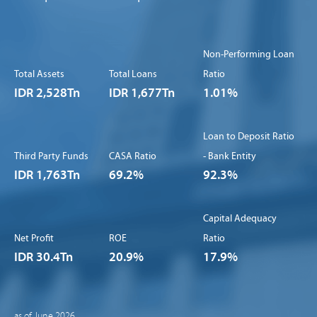
Non-Performing Loan
Total Assets
Total Loans
Ratio
IDR 2,528Tn
IDR 1,677Tn
1.01%
Loan to Deposit Ratio
Third Party Funds
CASA Ratio
- Bank Entity
IDR 1,763Tn
69.2%
92.3%
Capital Adequacy
Net Profit
ROE
Ratio
IDR 30.4Tn
20.9%
17.9%
as of June 2026