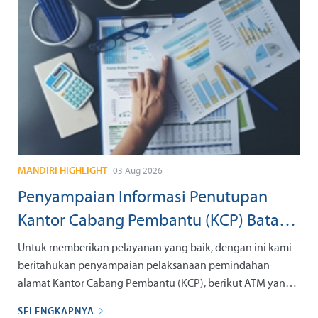
MANDIRI HIGHLIGHT
03 Aug 2026
Penyampaian Informasi Penutupan
Kantor Cabang Pembantu (KCP) Batam
Nagoya Prioritas tanggal 07 September
Untuk memberikan pelayanan yang baik, dengan ini kami
2026
beritahukan penyampaian pelaksanaan pemindahan
alamat Kantor Cabang Pembantu (KCP), berikut ATM yang
berada di kantor tersebut dengan informasi sebagai berikut:
SELENGKAPNYA