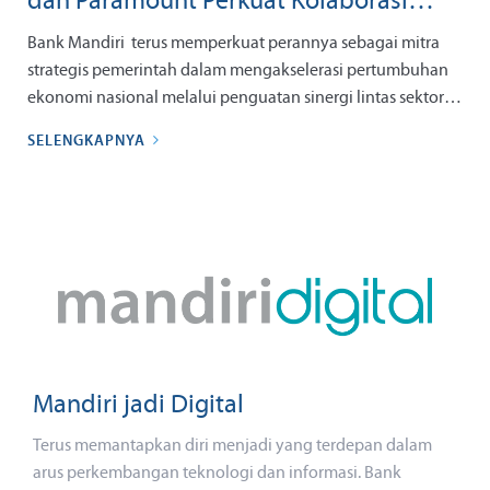
dan Paramount Perkuat Kolaborasi
Dorong Pertumbuhan Properti
Bank Mandiri terus memperkuat perannya sebagai mitra
Berkelanjutan
strategis pemerintah dalam mengakselerasi pertumbuhan
ekonomi nasional melalui penguatan sinergi lintas sektor.
Sebagai bagian dari ekosistem Danantara Indonesia, bank
SELENGKAPNYA
bersandi saham BMRI ini kembali memperluas kolaborasi
strategis dengan PT Paramount Enterprise International
(Paramount) untuk menghadirkan solusi layanan
perbankan yang terintegrasi sekaligus mendukung
pengembangan kawasan properti yang berkelanjutan.
Mandiri jadi Digital
Terus memantapkan diri menjadi yang terdepan dalam
arus perkembangan teknologi dan informasi. Bank