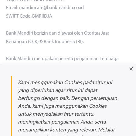
Email: mandiricare@bankmandiri.co.id
SWIFT Code: BMRIIDJA
Bank Mandiri berizin dan diawasi oleh Otoritas Jasa
Keuangan (OJK) & Bank Indonesia (BI).
Bank Mandiri merupakan peserta penjaminan Lembaga
Penjamin Simpanan (LPS). Maksimum nilai simpanan yang
dijamin LPS per Nasabah per Bank adalah Rp 2 miliar. Untuk
Kami menggunakan Cookies pada situs ini
mengetahui Tingkat Bunga Penjaminan LPS silakan akses
di
yang diperlukan agar situs ini dapat
sini
berfungsi dengan baik. Dengan persetujuan
Anda, kami juga menggunakan Cookies
Hubungi Kami
untuk menyediakan fitur tertentu,
email
meningkatkan pengalaman Anda, serta
facebook
menampilkan konten yang relevan. Melalui