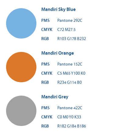
Mandiri Sky Blue
PMS
Pantone 292C
CMYK
C72 M27.5
RGB
R103 G178 B232
Mandiri Orange
PMS
Pantone 152C
CMYK
C5 M65 Y100 K0
RGB
R234 G114 B0
Mandiri Grey
PMS
Pantone 422C
CMYK
C0 M0 Y0 K33
RGB
R182 G184 B186