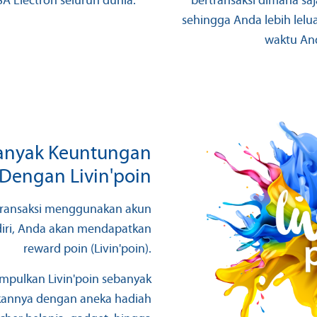
SA Electron seluruh dunia.
bertransaksi dimana saj
sehingga Anda lebih lel
waktu An
anyak Keuntungan
Dengan Livin'poin
transaksi menggunakan akun
iri, Anda akan mendapatkan
reward poin (Livin'poin).
pulkan Livin'poin sebanyak
annya dengan aneka hadiah