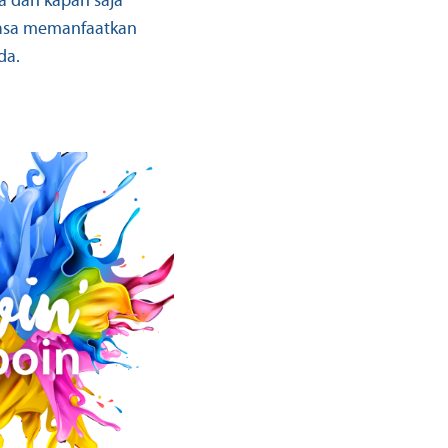
a dan kapan saja
uasa memanfaatkan
da.