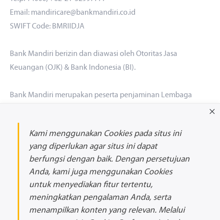
Email: mandiricare@bankmandiri.co.id
SWIFT Code: BMRIIDJA
Bank Mandiri berizin dan diawasi oleh Otoritas Jasa
Keuangan (OJK) & Bank Indonesia (BI).
Bank Mandiri merupakan peserta penjaminan Lembaga
Penjamin Simpanan (LPS). Maksimum nilai simpanan yang
dijamin LPS per Nasabah per Bank adalah Rp 2 miliar. Untuk
Kami menggunakan Cookies pada situs ini
mengetahui Tingkat Bunga Penjaminan LPS silakan akses
di
yang diperlukan agar situs ini dapat
sini
berfungsi dengan baik. Dengan persetujuan
Anda, kami juga menggunakan Cookies
Hubungi Kami
untuk menyediakan fitur tertentu,
email
meningkatkan pengalaman Anda, serta
facebook
menampilkan konten yang relevan. Melalui