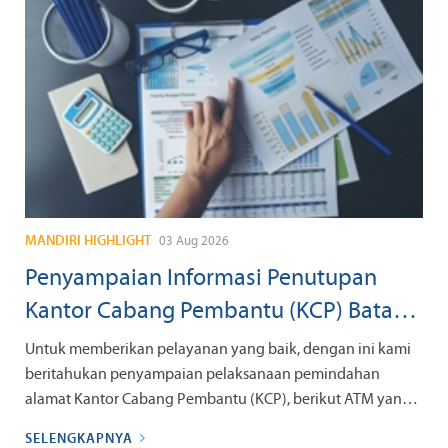
MANDIRI HIGHLIGHT
03 Aug 2026
Penyampaian Informasi Penutupan
Kantor Cabang Pembantu (KCP) Batam
Nagoya Prioritas tanggal 07 September
Untuk memberikan pelayanan yang baik, dengan ini kami
2026
beritahukan penyampaian pelaksanaan pemindahan
alamat Kantor Cabang Pembantu (KCP), berikut ATM yang
berada di kantor tersebut dengan informasi sebagai berikut:
SELENGKAPNYA