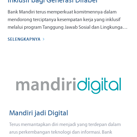
Inklusif bagi Generasi Difabel
Bank Mandiri terus memperkuat komitmennya dalam
mendorong terciptanya kesempatan kerja yang inklusif
melalui program Tanggung Jawab Sosial dan Lingkungan
(TJSL) bertajuk Mandiri Sahabat Difabel. Program ini
SELENGKAPNYA
menjadi wujud nyata komitmen perseroan dalam
mendukung pemberdayaan penyandang disabilitas agar
memiliki kompetensi dan kesiapan memasuki dunia kerja,
sekaligus memperkuat peran Bank Mandiri sebagai
Ekosistem Penggerak Ekonomi Negeri yang inklusif.
Mandiri jadi Digital
Terus memantapkan diri menjadi yang terdepan dalam
arus perkembangan teknologi dan informasi. Bank