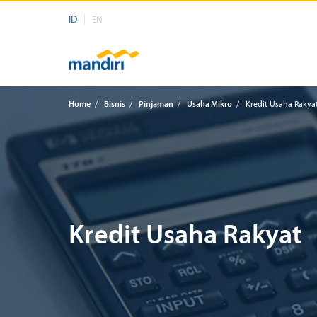
ID
EN
Home
/
Bisnis
/
Pinjaman
/
Usaha Mikro
/
Kredit Usaha Rakya
Kredit Usaha Rakyat