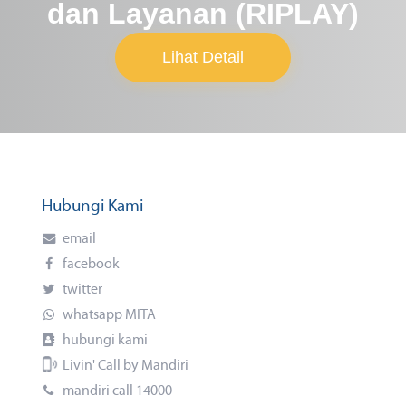
dan Layanan (RIPLAY)
Lihat Detail
Hubungi Kami
email
facebook
twitter
whatsapp MITA
hubungi kami
Livin' Call by Mandiri
mandiri call 14000