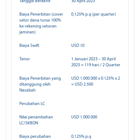
Tanggal Berakhir
30 April 2023
Biaya Penerbitan (cover
0,125% p.q (per quarter)
setor dana tunai 100%
ke rekening setoran
jaminan)
Biaya Swift
USD 10
Tenor
1 Januari 2023 – 30 April
2023 = 119 hari / 2 Quarter
Biaya Penerbitan yang
USD 1.000.000 x 0.125% x 2
ditanggung oleh
= USD 2.500
Nasabah
Perubahan LC
Nilai penambahan
USD 1.000.000
LC/SKBDN
Biaya perubahan
0,125% p.q