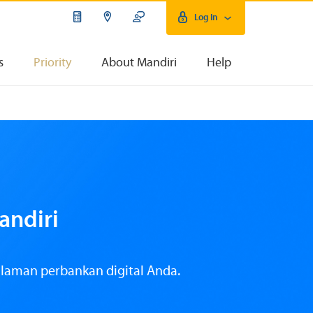
Log In
s
Priority
About Mandiri
Help
andiri
alaman perbankan digital
Anda.