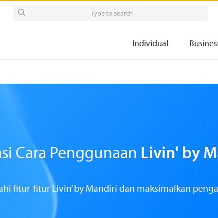
Individual
Busines
si Cara Penggunaan
Livin' by M
i fitur-fitur Livin’ by Mandiri dan maksimalkan peng