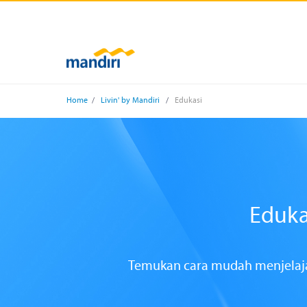
Home
/
Livin' by Mandiri
/
Edukasi
Eduka
Temukan cara mudah menjelajah