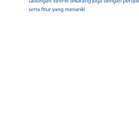
tabungan SimPel sekarang juga dengan persy
serta fitur yang menarik!