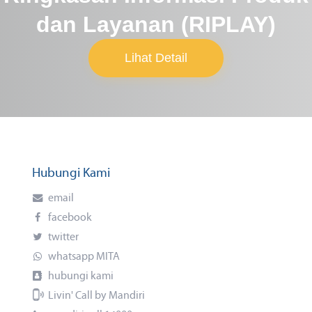
dan Layanan (RIPLAY)
Lihat Detail
Hubungi Kami
email
facebook
twitter
whatsapp MITA
hubungi kami
Livin' Call by Mandiri