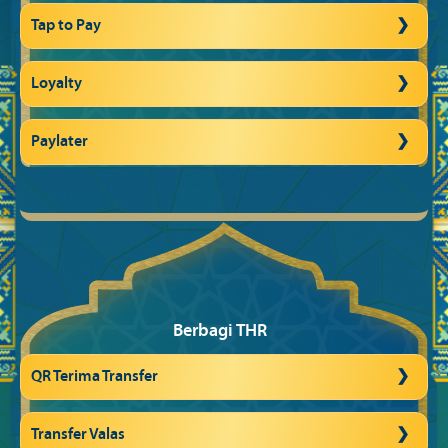
Tap to Pay
Loyalty
Paylater
Berbagi THR
QR Terima Transfer
Transfer Valas