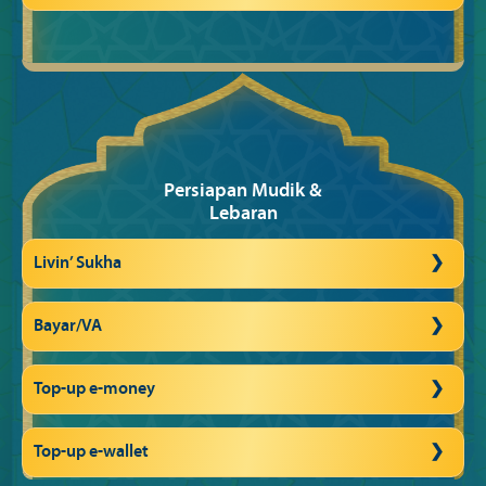
Persiapan Mudik &
Lebaran
Livin’ Sukha
Bayar/VA
Top-up e-money
Top-up e-wallet