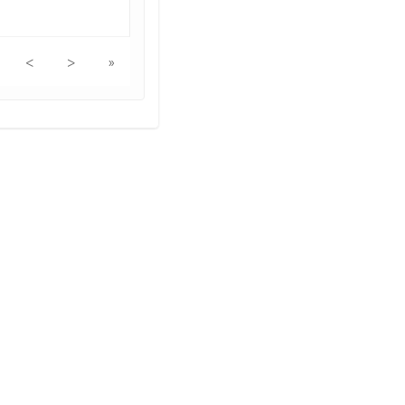
<
>
»