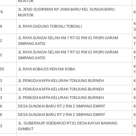
MUNTOK
JL JEND SUDIRMAN KP JAWA BARU KEL SUNGAI BARU
76
K
MUNTOK
K
99
JL RAYA GADUNG TOBOALI TOBOALI
S
JL RAYA SUNGAI SELAN KM 7 RT 02 RW 01 PASRI GARAM
K
92
SIMPANG KATIS
JL RAYA SUNGAI SELAN KM 7 RT 02 RW 01 PASRI GARAM
K
92
SIMPANG KATIS
K
155
JL RAYA KOBA DS PENYAK KOBA
03
JL PEMUDA KAFFA KELURAH TONJUNG BURNEH
K
03
JL PEMUDA KAFFA KELURAH TONJUNG BURNEH
K
03
JL PEMUDA KAFFA KELURAH TONJUNG BURNEH
K
08
DESA SUNGKAI BARU RT 2 RW 2 SIMPANG EMPAT
K
08
DESA SUNGKAI BARU RT 2 RW 2 SIMPANG EMPAT
K
JL. GUBERNUR SOEBARJO RT.01 DESA KAYUH BAWANG
03
K
GAMBUT