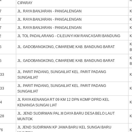
4
K
CIPARAY
7
JL. RAYA BANJARAN - PANGALENGAN
K
7
JL. RAYA BANJARAN - PANGALENGAN
K
7
JL. RAYA BANJARAN - PANGALENGAN
K
2
JL TOL PADALARANG - CILEUNYI KM RANCASARI BANDUNG
K
K
5
JL. GADOBANGKONG, CIMAREME KAB. BANDUNG BARAT
B
K
5
JL. GADOBANGKONG, CIMAREME KAB. BANDUNG BARAT
B
JL. PARIT PADANG, SUNGAILIAT KEL. PARIT PADANG
133
K
SUNGAILIAT
JL. PARIT PADANG, SUNGAILIAT KEL. PARIT PADANG
133
K
SUNGAILIAT
JL RAYA KENANGA RT 09 KM 12 DPN KOMP DPRD KEL
74
K
KENANGA SUNGAI LIAT
JL. JEND SUDIRMAN PAL.III DAYA BARU DESA BELO LAUT
128
K
MUNTOK
JL JEND SUDIRMAN KP JAWA BARU KEL SUNGAI BARU
76
K