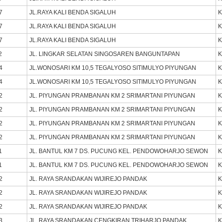
7
JL.RAYA KALI BENDA SIGALUH
K
7
JL.RAYA KALI BENDA SIGALUH
K
7
JL.RAYA KALI BENDA SIGALUH
K
2
JL. LINGKAR SELATAN SINGOSAREN BANGUNTAPAN
K
4
JL.WONOSARI KM 10,5 TEGALYOSO SITIMULYO PIYUNGAN
K
4
JL.WONOSARI KM 10,5 TEGALYOSO SITIMULYO PIYUNGAN
K
2
JL. PIYUNGAN PRAMBANAN KM 2 SRIMARTANI PIYUNGAN
K
2
JL. PIYUNGAN PRAMBANAN KM 2 SRIMARTANI PIYUNGAN
K
2
JL. PIYUNGAN PRAMBANAN KM 2 SRIMARTANI PIYUNGAN
K
2
JL. PIYUNGAN PRAMBANAN KM 2 SRIMARTANI PIYUNGAN
K
1
JL. BANTUL KM 7 DS. PUCUNG KEL. PENDOWOHARJO SEWON
K
1
JL. BANTUL KM 7 DS. PUCUNG KEL. PENDOWOHARJO SEWON
K
2
JL. RAYA SRANDAKAN WIJIREJO PANDAK
K
2
JL. RAYA SRANDAKAN WIJIREJO PANDAK
K
2
JL. RAYA SRANDAKAN WIJIREJO PANDAK
K
3
JL. RAYA SRANDAKAN CENGKIRAN TRIHARJO PANDAK
K