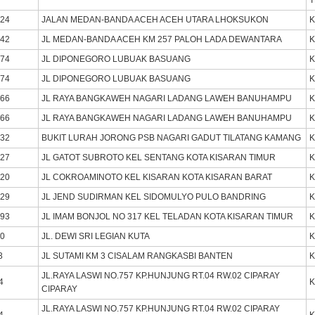
424
JALAN MEDAN-BANDA ACEH ACEH UTARA LHOKSUKON
K
442
JL MEDAN-BANDA ACEH KM 257 PALOH LADA DEWANTARA
K
574
JL DIPONEGORO LUBUAK BASUANG
K
574
JL DIPONEGORO LUBUAK BASUANG
K
566
JL RAYA BANGKAWEH NAGARI LADANG LAWEH BANUHAMPU
K
566
JL RAYA BANGKAWEH NAGARI LADANG LAWEH BANUHAMPU
K
532
BUKIT LURAH JORONG PSB NAGARI GADUT TILATANG KAMANG
K
227
JL GATOT SUBROTO KEL SENTANG KOTA KISARAN TIMUR
K
220
JL COKROAMINOTO KEL KISARAN KOTA KISARAN BARAT
K
229
JL JEND SUDIRMAN KEL SIDOMULYO PULO BANDRING
K
293
JL IMAM BONJOL NO 317 KEL TELADAN KOTA KISARAN TIMUR
K
20
JL. DEWI SRI LEGIAN KUTA
K
3
JL SUTAMI KM 3 CISALAM RANGKASBI BANTEN
K
JL.RAYA LASWI NO.757 KP.HUNJUNG RT.04 RW.02 CIPARAY
4
K
CIPARAY
JL.RAYA LASWI NO.757 KP.HUNJUNG RT.04 RW.02 CIPARAY