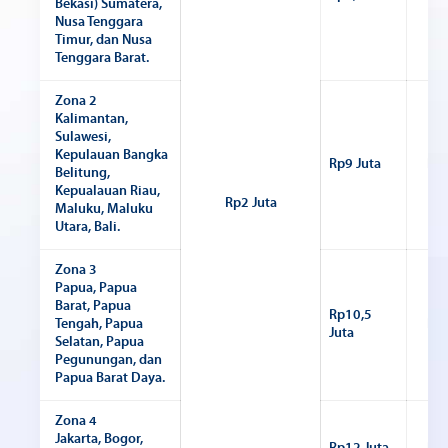
Bekasi) Sumatera,
Nusa Tenggara
Timur, dan Nusa
Tenggara Barat.
Zona 2
Kalimantan,
Sulawesi,
Kepulauan Bangka
Rp9 Juta
Rp1
Belitung,
Kepualauan Riau,
Rp2 Juta
Maluku, Maluku
Utara, Bali.
Zona 3
Papua, Papua
Barat, Papua
Rp10,5
Tengah, Papua
Rp1
Juta
Selatan, Papua
Pegunungan, dan
Papua Barat Daya.
Zona 4
Jakarta, Bogor,