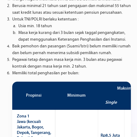
Berusia minimal 21 tahun saat pengajuan dan maksimal 55 tahun
saat kredit lunas atau sesuai ketentuan pensiun perusahaan.
Untuk TNI/POLRI berlaku ketentuan :
Usia min. 18 tahun
Masa kerja kurang dari 3 bulan sejak taggal pengangkatan,
dapat menggunakan Keterangan Penghasilan dari Instansi.
Baik pemohon dan pasangan (Suami/Istri) belum memiliki rumah
dan belum pernah menerima subsidi pemilikan rumah.
Pegawai tetap dengan masa kerja min. 3 bulan atau pegawai
kontrak dengan masa kerja min. 2 tahun.
Memiliki total penghasilan per bulan:
Maksimu
Propinsi
Minimum
Single
Me
Zona 1
Jawa (kecuali
Jakarta, Bogor,
Depok, Tangerang,
Rp8,5 Juta
Rp1