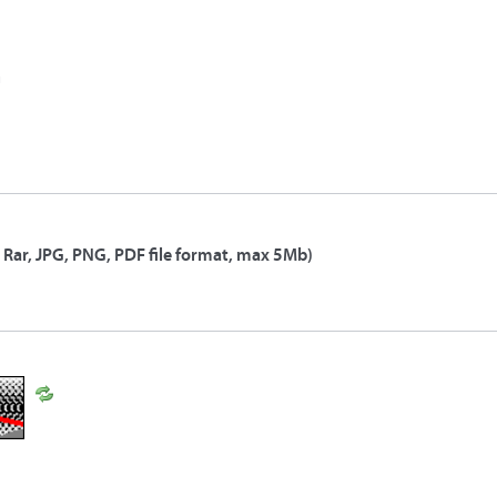
 Rar, JPG, PNG, PDF file format, max 5Mb)
R
e
f