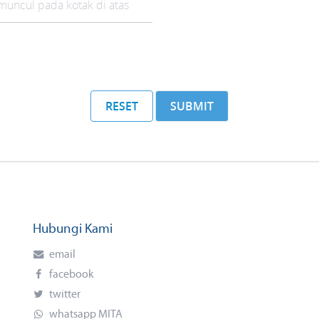
r
e
s
h
C
RESET
SUBMIT
A
P
T
C
H
Hubungi Kami
A
email
facebook
twitter
whatsapp MITA