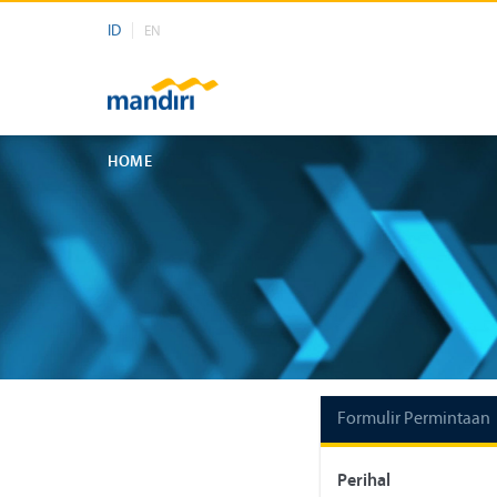
ID
EN
HOME
Formulir Permintaan
Perihal