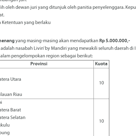
mbangan juri.
h oleh dewan juri yang ditunjuk oleh panitia penyelenggara. Kepu
t.
n Ketentuan yang berlaku
menang
yang masing-masing akan mendapatkan
Rp 5.000.000,-
adalah nasabah Livin’ by Mandiri yang mewakili seluruh daerah di 
dalam pengelompokan region sebagai berikut:
Provinsi
Kuota
h
tera Utara
10
lauan Riau
i
tera Barat
tera Selatan
10
kulu
pung