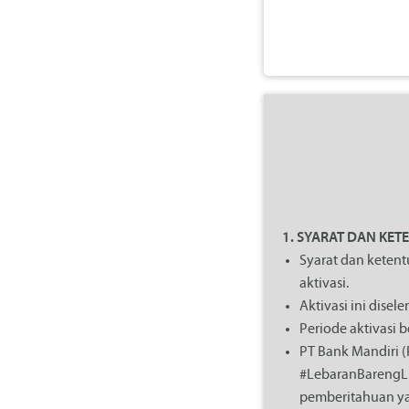
1. SYARAT DAN KE
Syarat dan ketent
aktivasi.
Aktivasi ini dise
Periode aktivasi b
PT Bank Mandiri (
#LebaranBarengLi
pemberitahuan ya