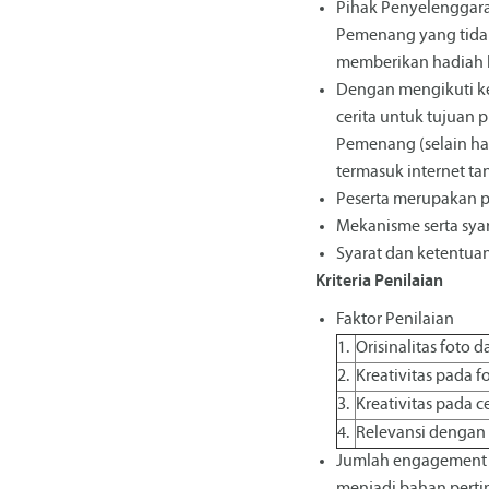
Pihak Penyelenggara
Pemenang yang tidak
memberikan hadiah k
Dengan mengikuti ke
cerita untuk tujuan
Pemenang (selain ha
termasuk internet ta
Peserta merupakan p
Mekanisme serta sya
Syarat dan ketentua
Kriteria Penilaian
Faktor Penilaian
1.
Orisinalitas foto 
2.
Kreativitas pada f
3.
Kreativitas pada ce
4.
Relevansi dengan
Jumlah engagement da