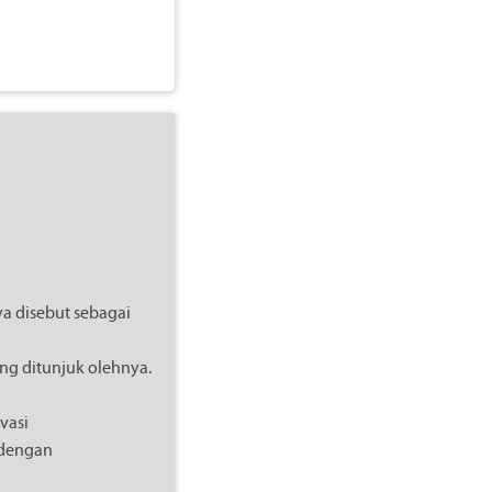
ya disebut sebagai
ang ditunjuk olehnya.
vasi
 dengan