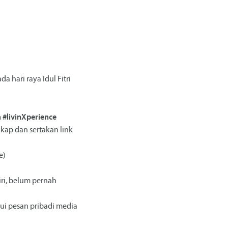
 hari raya Idul Fitri
 #livinXperience
gkap dan sertakan link
e)
ri, belum pernah
ui pesan pribadi media