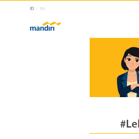
ID
EN
#Le