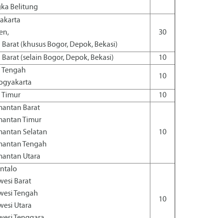
ka Belitung
Jakarta
en,
30
 Barat (khusus Bogor, Depok, Bekasi)
 Barat (selain Bogor, Depok, Bekasi)
10
 Tengah
10
Yogyakarta
 Timur
10
mantan Barat
mantan Timur
mantan Selatan
10
mantan Tengah
mantan Utara
ntalo
wesi Barat
wesi Tengah
10
wesi Utara