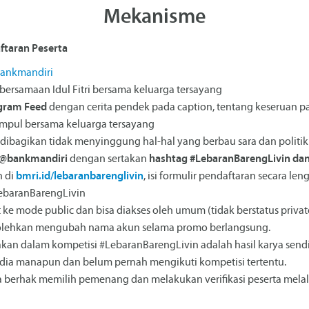
Mekanisme
ftaran Peserta
ankmandiri
rsamaan Idul Fitri bersama keluarga tersayang
agram Feed
dengan cerita pendek pada caption, tentang keseruan pada
mpul bersama keluarga tersayang
 dibagikan tidak menyinggung hal-hal yang berbau sara dan politik
 @bankmandiri
dengan sertakan
hashtag #LebaranBarengLivin dan
n di
bmri.id/lebaranbarenglivin
, isi formulir pendaftaran secara len
LebaranBarengLivin
 ke mode public dan bisa diakses oleh umum (tidak berstatus privat
rbolehkan mengubah nama akun selama promo berlangsung.
akan dalam kompetisi #LebaranBarengLivin adalah hasil karya sendi
edia manapun dan belum pernah mengikuti kompetisi tertentu.
 berhak memilih pemenang dan melakukan verifikasi peserta melal