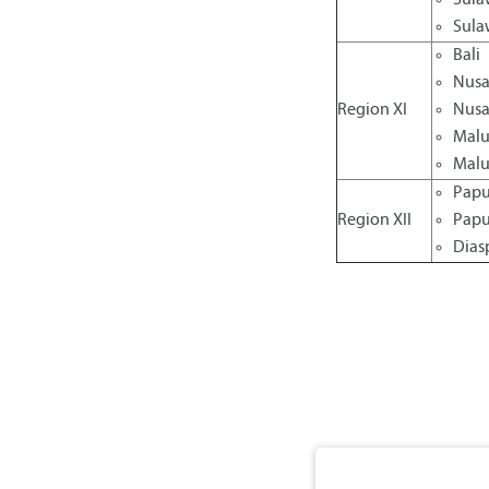
Sula
Sula
Bali
Nusa
Region XI
Nusa
Mal
Malu
Papu
Region XII
Pap
Dias