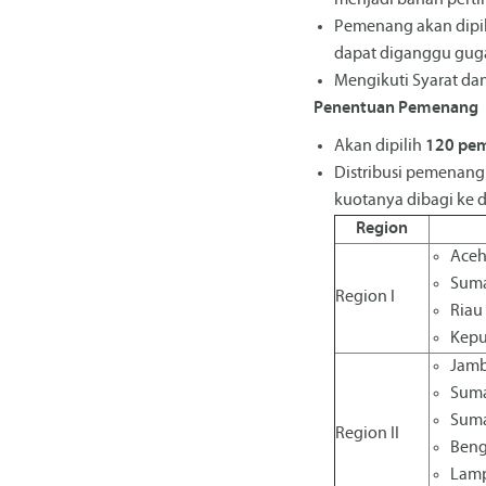
menjadi bahan perti
Pemenang akan dipili
dapat diganggu guga
Mengikuti Syarat da
Penentuan Pemenang
Akan dipilih
120 pe
Distribusi pemenang 
kuotanya dibagi ke 
Region
Ace
Suma
Region I
Riau
Kepu
Jamb
Suma
Suma
Region II
Beng
Lam