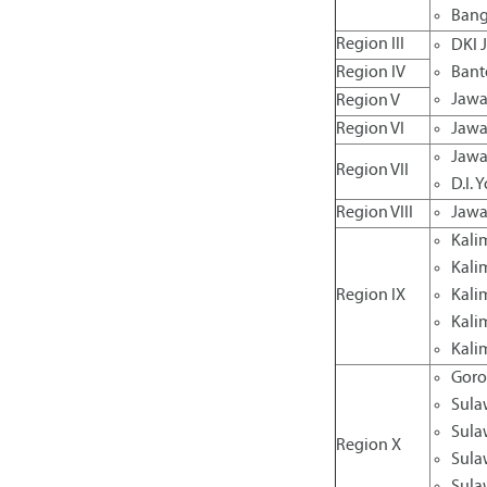
Bang
Region III
DKI 
Region IV
Bant
Jawa
Region V
Region VI
Jawa
Jawa
Region VII
D.I. 
Region VIII
Jawa
Kali
Kali
Region IX
Kali
Kali
Kali
Goro
Sula
Sula
Region X
Sula