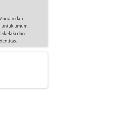
 Mandiri dan
ka untuk umum.
laki-laki dan
dentitas.
serta aturan etika
aitan dengan
kan pembatalan dan
.com/bankmandiri/
)