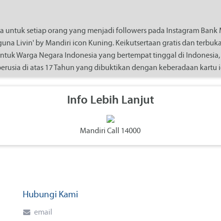
uka untuk setiap orang yang menjadi followers pada Instagram Bank
a Livin' by Mandiri icon Kuning. Keikutsertaan gratis dan terbu
untuk Warga Negara Indonesia yang bertempat tinggal di Indonesia, 
rusia di atas 17 Tahun yang dibuktikan dengan keberadaan kartu i
ktivasi, Anda menerima syarat, kondisi, dan ketentuan aktivasi ini 
Info Lebih Lanjut
enggunaannya, dan semua undang-undang dan peraturan yang berk
erhadap kondisi yang ditetapkan dalam aturan ini akan menyebab
Mandiri Call 14000
tatus keikutsertaan.
 Livin’ by Mandiri (icon Kuning)
daftar di Livin’ by Mandiri (icon Kuning)
OMPETISI
Hubungi Kami
 ini diumumkan di Instagram Bank Mandiri (
https://www.instagram
email