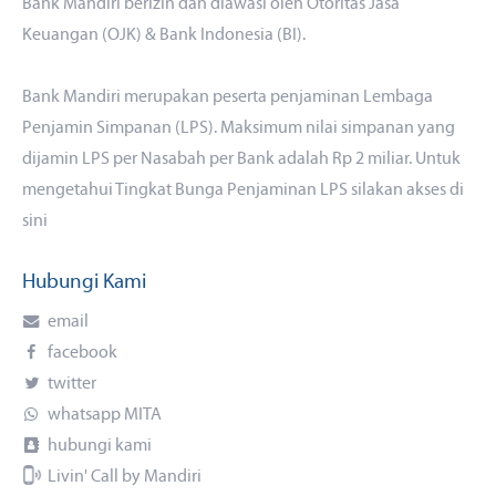
Bank Mandiri berizin dan diawasi oleh Otoritas Jasa
Keuangan (OJK) & Bank Indonesia (BI).
Bank Mandiri merupakan peserta penjaminan Lembaga
Penjamin Simpanan (LPS). Maksimum nilai simpanan yang
dijamin LPS per Nasabah per Bank adalah Rp 2 miliar. Untuk
mengetahui Tingkat Bunga Penjaminan LPS silakan akses
di
sini
Hubungi Kami
email
facebook
twitter
whatsapp MITA
hubungi kami
Livin' Call by Mandiri