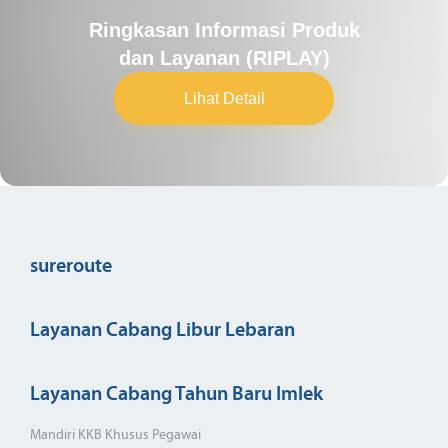
Ringkasan Informasi Produk
dan Layanan (RIPLAY)
Lihat Detail
sureroute
Layanan Cabang Libur Lebaran
Layanan Cabang Tahun Baru Imlek
Mandiri KKB Khusus Pegawai