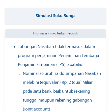
Simulasi Suku Bunga
Informasi Risiko Terkait Produk
Tabungan Nasabah tidak termasuk dalam
program penjaminan Penjaminan Lembaga
Penjamin Simpanan (LPS), apabila:
Nominal seluruh saldo simpanan Nasabah
melebihi (equivalen) Rp. 2 (dua) Miliar
pada satu bank, baik untuk rekening
tunggal maupun rekening gabungan
(joint account)