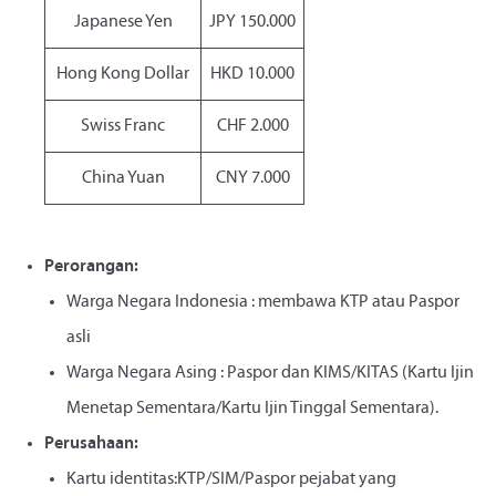
Japanese Yen
JPY 150.000
Hong Kong Dollar
HKD 10.000
Swiss Franc
CHF 2.000
China Yuan
CNY 7.000
Perorangan:
Warga Negara Indonesia : membawa KTP atau Paspor
asli
Warga Negara Asing : Paspor dan KIMS/KITAS (Kartu Ijin
Menetap Sementara/Kartu Ijin Tinggal Sementara).
Perusahaan:
Kartu identitas:KTP/SIM/Paspor pejabat yang