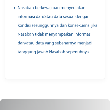
Nasabah berkewajiban menyediakan
informasi dan/atau data sesuai dengan
kondisi sesungguhnya dan konsekuensi jika
Nasabah tidak menyampaikan informasi
dan/atau data yang sebenarnya menjadi
tanggung jawab Nasabah sepenuhnya.