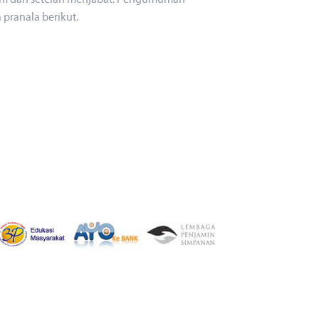
m dan setelah menjabat. Pengumuman
pranala berikut.