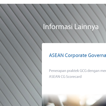
Informasi Lainnya
ASEAN Corporate Governa
Penerapan praktek GCG dengan men
ASEAN CG Scorecard