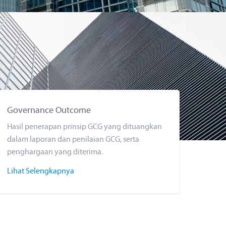
Governance Outcome
Hasil penerapan prinsip GCG yang dituangkan
dalam laporan dan penilaian GCG, serta
penghargaan yang diterima.
Lihat Selengkapnya