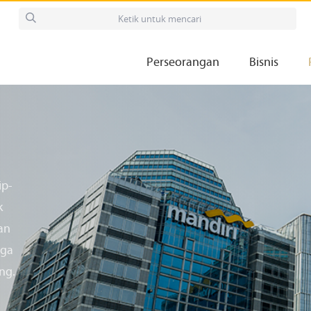
Perseorangan
Bisnis
ip-
k
an
aga
ng.