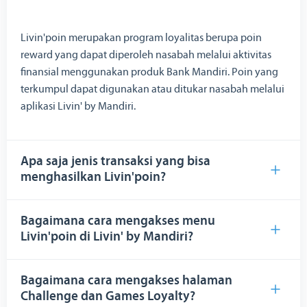
Livin'poin merupakan program loyalitas berupa poin
reward yang dapat diperoleh nasabah melalui aktivitas
finansial menggunakan produk Bank Mandiri. Poin yang
terkumpul dapat digunakan atau ditukar nasabah melalui
aplikasi Livin' by Mandiri.
Apa saja jenis transaksi yang bisa
menghasilkan Livin'poin?
Bagaimana cara mengakses menu
Livin'poin didapatkan melalui berbagai macam cara
Livin'poin di Livin' by Mandiri?
seperti transaksi harian dengan Livin' by Mandiri (QR
Bayar, Top-up, Bayar VA), transaksi menggunakan Mandiri
Kartu Debit dan Mandiri Kartu Kredit di EDC Mandiri,
Bagaimana cara mengakses halaman
Menu Livin'poin dapat diakses melalui beranda Livin'
menyelesaikan Challenge/Games di fitur Loyalty, serta
Challenge dan Games Loyalty?
dengan cara klik jumlah Livin'poin yang ada di bagian kiri