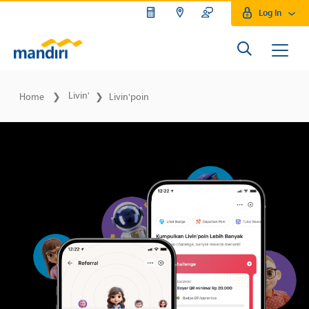
Log In
Livin'
Home
❯
❯
Livin'poin