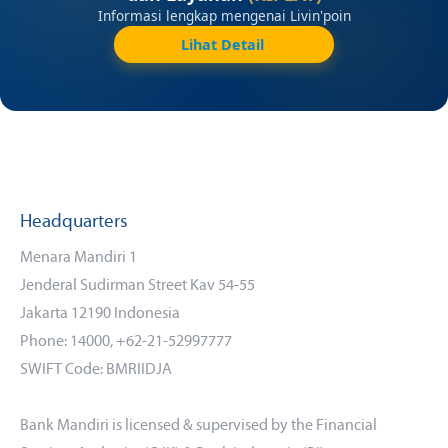
Pro:
5.001 - 50.000 Livin'poin
Informasi lengkap mengenai Livin'poin
Lihat Detail
Elite:
>50.000 Livin'poin
Prioritas:
(khusus nasabah Prioritas)
Private:
(khusus nasabah Private)
Headquarters
Menara Mandiri 1
Jenderal Sudirman Street Kav 54-55
Jakarta 12190 Indonesia
Phone: 14000, +62-21-52997777
SWIFT Code: BMRIIDJA
Bank Mandiri is licensed & supervised by the Financial