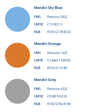
Mandiri Sky Blue
PMS
Pantone 292C
CMYK
C72 M27.5
RGB
R103 G178 B232
Mandiri Orange
PMS
Pantone 152C
CMYK
C5 M65 Y100 K0
RGB
R234 G114 B0
Mandiri Grey
PMS
Pantone 422C
CMYK
C0 M0 Y0 K33
RGB
R182 G184 B186