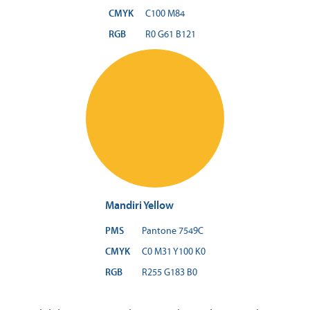
CMYK
C100 M84
RGB
R0 G61 B121
Mandiri Yellow
PMS
Pantone 7549C
CMYK
C0 M31 Y100 K0
RGB
R255 G183 B0