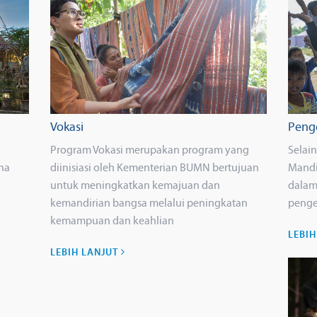
Vokasi
Peng
Program Vokasi merupakan program yang
Selai
na
diinisiasi oleh Kementerian BUMN bertujuan
Mandir
untuk meningkatkan kemajuan dan
dalam
kemandirian bangsa melalui peningkatan
peng
kemampuan dan keahlian
LEBI
LEBIH LANJUT