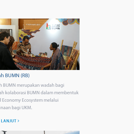
h BUMN (RB)
h BUMN merupakan wadah bagi
ah kolaborasi BUMN dalam membentuk
al Economy Ecosystem melalui
naan bagi UKM.
H LANJUT