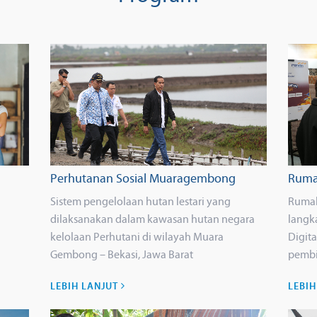
Perhutanan Sosial Muaragembong
Ruma
Sistem pengelolaan hutan lestari yang
Ruma
dilaksanakan dalam kawasan hutan negara
langk
kelolaan Perhutani di wilayah Muara
Digit
Gembong – Bekasi, Jawa Barat
pembi
LEBIH LANJUT
LEBI