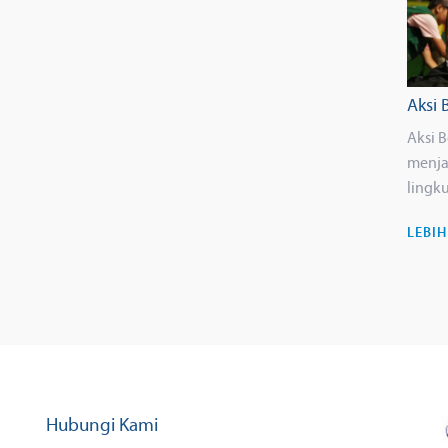
Aksi 
Aksi 
menja
lingk
LEBI
Hubungi Kami