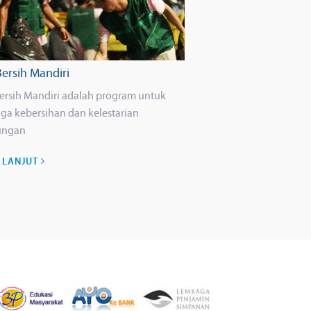
Bersih Mandiri
Bersih Mandiri adalah program untuk
ga kebersihan dan kelestarian
ungan
H LANJUT