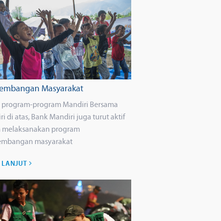
embangan Masyarakat
n program-program Mandiri Bersama
i di atas, Bank Mandiri juga turut aktif
 melaksanakan program
embangan masyarakat
H LANJUT