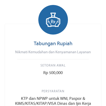
Tabungan Rupiah
Nikmati Kemudahan dan Kenyamanan Layanan
SETORAN AWAL
Rp 500,000
PERSYARATAN
KTP dan NPWP untuk WNI, Paspor &
KIMS/KITAS/KITAP/VISA Dinas dan Ijin Kerja