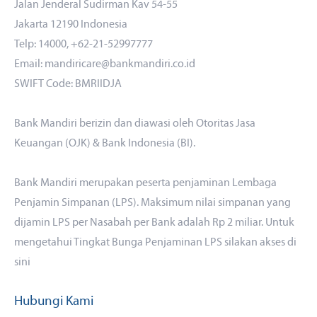
Jalan Jenderal Sudirman Kav 54-55
Jakarta 12190 Indonesia
Telp: 14000, +62-21-52997777
Email: mandiricare@bankmandiri.co.id
SWIFT Code: BMRIIDJA
Bank Mandiri berizin dan diawasi oleh Otoritas Jasa
Keuangan (OJK) & Bank Indonesia (BI).
Bank Mandiri merupakan peserta penjaminan Lembaga
Penjamin Simpanan (LPS). Maksimum nilai simpanan yang
dijamin LPS per Nasabah per Bank adalah Rp 2 miliar. Untuk
mengetahui Tingkat Bunga Penjaminan LPS silakan akses
di
sini
Hubungi Kami