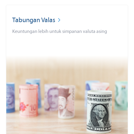
Tabungan Valas
Keuntungan lebih untuk simpanan valuta asing