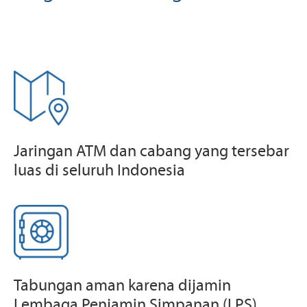
Jaringan ATM dan cabang yang tersebar
luas di seluruh Indonesia
Tabungan aman karena dijamin
Lembaga Penjamin Simpanan (LPS)