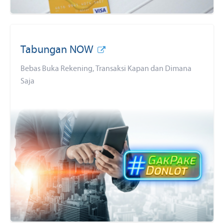
Tabungan NOW
Bebas Buka Rekening, Transaksi Kapan dan Dimana
Saja