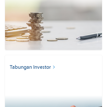
seluruh masyarakat dapat menjangkau layanan
perbankan dengan mudah (keuangan inklusif).
Tabungan Investor