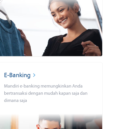
E-Banking
Mandiri e-banking memungkinkan Anda
bertransaksi dengan mudah kapan saja dan
dimana saja