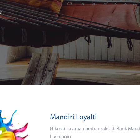
ma
Mandiri Loyalti
Nikmati layanan bertransaksi di Bank Man
Livin'poin.