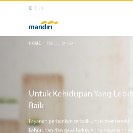
ID
EN
HOME
PERSEORANGAN
Untuk Kehidupan Yang Lebi
Baik
Layanan perbankan terbaik untuk memenuhi
kebutuhan dan gaya hidup Anda sepanjang m