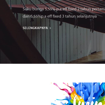
Suku bunga 5,55% p.a eff fixed 2 tahun perta
dan 6,55%p.a eff fixed 3 tahun selanjutnya
SELENGKAPNYA