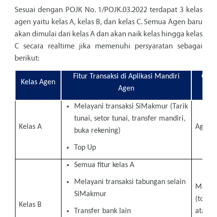
Sesuai dengan POJK No. 1/POJK.03.2022 terdapat 3 kelas
agen yaitu kelas A, kelas B, dan kelas C. Semua Agen baru
akan dimulai dari kelas A dan akan naik kelas hingga kelas
C secara realtime jika memenuhi persyaratan sebagai
berikut:
Fitur Transaksi di Aplikasi Mandiri
Cara 
Kelas Agen
Agen
Melayani transaksi SiMakmur (Tarik
tunai, setor tunai, transfer mandiri,
Kelas A
Agen b
buka rekening)
Top Up
Semua fitur kelas A
Melayani transaksi tabungan selain
Melaku
SiMakmur
(top u
Kelas B
Transfer bank lain
atau e