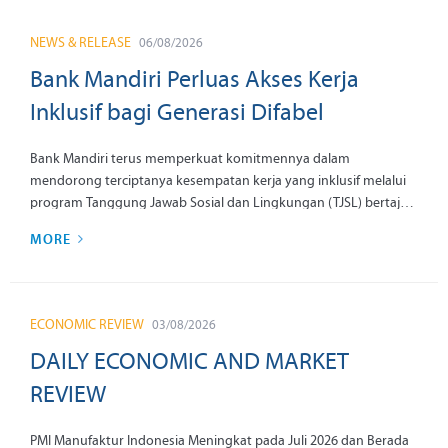
NEWS & RELEASE
06/08/2026
Bank Mandiri Perluas Akses Kerja
Inklusif bagi Generasi Difabel
Bank Mandiri terus memperkuat komitmennya dalam
mendorong terciptanya kesempatan kerja yang inklusif melalui
program Tanggung Jawab Sosial dan Lingkungan (TJSL) bertajuk
Mandiri Sahabat Difabel. Program ini menjadi wujud nyata
MORE
komitmen perseroan dalam mendukung pemberdayaan
penyandang disabilitas agar memiliki kompetensi dan kesiapan
memasuki dunia kerja, sekaligus memperkuat peran Bank
Mandiri sebagai Ekosistem Penggerak Ekonomi Negeri yang
ECONOMIC REVIEW
03/08/2026
inklusif.
DAILY ECONOMIC AND MARKET
REVIEW
PMI Manufaktur Indonesia Meningkat pada Juli 2026 dan Berada