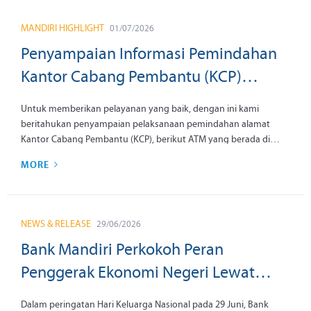
berkelanjutan Bank Mandiri dalam menyambut Hari Ulang Tahun
(HUT) ke-28, yang secara konsisten digelar pada tanggal 2 setiap
MANDIRI HIGHLIGHT
01/07/2026
bulan.
Penyampaian Informasi Pemindahan
Kantor Cabang Pembantu (KCP)
Tangerang Beranda Serpong, KCP
Untuk memberikan pelayanan yang baik, dengan ini kami
Makassar Paccerakkang dan KCP Blitar
beritahukan penyampaian pelaksanaan pemindahan alamat
Kantor Cabang Pembantu (KCP), berikut ATM yang berada di
Kanigoro tanggal 03 Agustus 2026
kantor tersebut dengan informasi sebagai berikut:
MORE
NEWS & RELEASE
29/06/2026
Bank Mandiri Perkokoh Peran
Penggerak Ekonomi Negeri Lewat
Ekosistem Inklusi Keuangan
Dalam peringatan Hari Keluarga Nasional pada 29 Juni, Bank