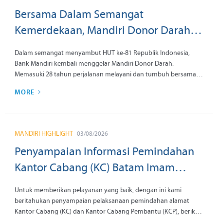
Bersama Dalam Semangat
Kemerdekaan, Mandiri Donor Darah
Kembali Hadir Dukung Ketersediaan
Dalam semangat menyambut HUT ke-81 Republik Indonesia,
Darah Nasional
Bank Mandiri kembali menggelar Mandiri Donor Darah.
Memasuki 28 tahun perjalanan melayani dan tumbuh bersama
Indonesia, Bank Mandiri mengajak Mandirian, nasabah, dan
MORE
masyarakat mengisi momen kemerdekaan melalui aksi donor
darah yang mengalirkan harapan bagi sesama.
MANDIRI HIGHLIGHT
03/08/2026
Penyampaian Informasi Pemindahan
Kantor Cabang (KC) Batam Imam
Bonjol, KCP Sekayu, KCP BIJB Kertajati
Untuk memberikan pelayanan yang baik, dengan ini kami
dan KCP Bandung R.S. Hasan Sadikin
beritahukan penyampaian pelaksanaan pemindahan alamat
Kantor Cabang (KC) dan Kantor Cabang Pembantu (KCP), berikut
tanggal 07 September 2026