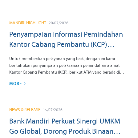
MANDIRI HIGHLIGHT
20/07/2026
Penyampaian Informasi Pemindahan
Kantor Cabang Pembantu (KCP)
Demak Pucanggading, KCP
Untuk memberikan pelayanan yang baik, dengan ini kami
Bojonegoro, KCP Balikpapan Telkom
beritahukan penyampaian pelaksanaan pemindahan alamat
Kantor Cabang Pembantu (KCP), berikut ATM yang berada di
Divre VI, KCP Pulang Pisau, KCP
kantor tersebut dengan informasi sebagai berikut:
MORE
Makassar Toddopuli, KCP Bombana
dan KCP Amlapura tanggal 24 Agustus
202
NEWS & RELEASE
15/07/2026
Bank Mandiri Perkuat Sinergi UMKM
Go Global, Dorong Produk Binaan