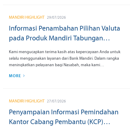
mancanegara, melakukan pembayaran perjalanan MRT
menggunakan kartu kredit contactless Bank Mandiri berjaringan
Mastercard maupun Visa tanpa perlu membeli tiket terpisah
MANDIRI HIGHLIGHT
29/07/2026
ataupun menukarkan mata uang.
Informasi Penambahan Pilihan Valuta
pada Produk Mandiri Tabungan
Multicurrency dan Mandiri Tabungan
Kami mengucapkan terima kasih atas kepercayaan Anda untuk
Bisnis
selalu menggunakan layanan dari Bank Mandiri. Dalam rangka
meningkatkan pelayanan bagi Nasabah, maka kami
menambahkan valuta pada produk yang berlaku efektif pada:
MORE
MANDIRI HIGHLIGHT
27/07/2026
Penyampaian Informasi Pemindahan
Kantor Cabang Pembantu (KCP)
Selong, KCP Tebo Sungai Bengkal, KCP