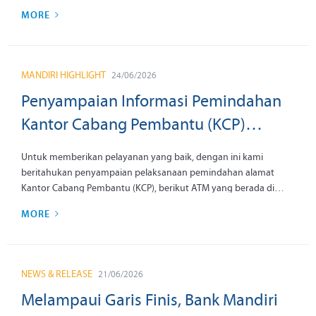
pertumbuhan profitabilitas yang positif tersebut turut
MORE
mendorong Return on Equity (ROE) Bank Mandiri terjaga stabil di
kisaran 20 persen, di tengah kondisi makroekonomi global yang
terus berkembang.
MANDIRI HIGHLIGHT
24/06/2026
Penyampaian Informasi Pemindahan
Kantor Cabang Pembantu (KCP)
Medan Bandara Kuala Namu,
Untuk memberikan pelayanan yang baik, dengan ini kami
Majalengka Talaga, Sidoarjo Sukodono
beritahukan penyampaian pelaksanaan pemindahan alamat
Kantor Cabang Pembantu (KCP), berikut ATM yang berada di
dan Medan Marindal tanggal 27 Juli
kantor tersebut dengan informasi sebagai berikut:
MORE
2026
NEWS & RELEASE
21/06/2026
Melampaui Garis Finis, Bank Mandiri