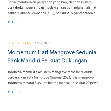
Untuk memberikan pelayanan yang baik, dengan ini kami
Tangerang Poris Business, KCP Jakarta
beritahukan penyampaian pelaksanaan pemindahan alamat
Kantor Cabang Pembantu (KCP), berikut ATM yang berada di
Permata Hijau dan KCP Handil tanggal
kantor tersebut dengan informasi sebagai berikut:
MORE
24 Agustus 2026
NEWS & RELEASE
27/07/2026
Momentum Hari Mangrove Sedunia,
Bank Mandiri Perkuat Dukungan
terhadap Ekosistem Karbon Biru
Indonesia memiliki ekosistem mangrove terbesar di dunia.
melalui Livin’
Berdasarkan Peta Mangrove Nasional 2025, luas mangrove
Indonesia tercatat 3,45 juta hektar, mencakup sekitar 20 persen
ekosistem mangrove global. Namun sepanjang periode 1980
MORE
hingga 2025, Indonesia kehilangan sekitar 1,3 juta hektar
mangrove, atau sekitar 31 persen dari luas mangrove nasional,
akibat alih fungsi lahan, abrasi, dan degradasi.