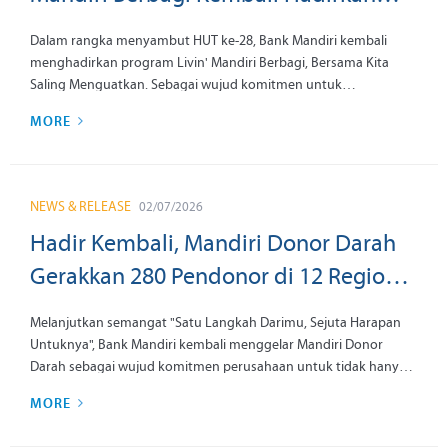
Manfaat Nyata bagi Pekerja Rentan
Dalam rangka menyambut HUT ke-28, Bank Mandiri kembali
menghadirkan program Livin' Mandiri Berbagi, Bersama Kita
Saling Menguatkan. Sebagai wujud komitmen untuk
menghadirkan manfaat nyata, Bank Mandiri kembali
MORE
menyalurkan 3.360 paket makanan dan minuman di 12 region di
seluruh Indonesia, dengan masing-masing region menyediakan
280 paket yang dapat diakses masyarakat melalui transaksi
menggunakan QR Bayar senilai Rp1 di aplikasi Livin' by Mandiri.
NEWS & RELEASE
02/07/2026
Hadir Kembali, Mandiri Donor Darah
Gerakkan 280 Pendonor di 12 Region:
Satu Langkah Darimu, Sejuta Harapan
Melanjutkan semangat "Satu Langkah Darimu, Sejuta Harapan
Untuknya
Untuknya", Bank Mandiri kembali menggelar Mandiri Donor
Darah sebagai wujud komitmen perusahaan untuk tidak hanya
memberikan kontribusi bagi pertumbuhan ekonomi nasional,
MORE
tetapi juga menghadirkan manfaat nyata bagi masyarakat. Aksi
kemanusiaan ini menjadi bagian dari rangkaian program sosial