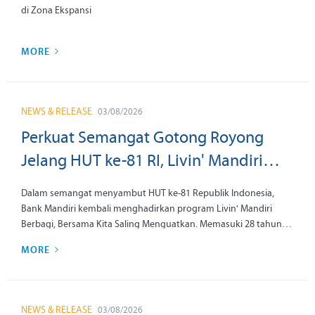
di Zona Ekspansi
MORE
NEWS & RELEASE
03/08/2026
Perkuat Semangat Gotong Royong
Jelang HUT ke-81 RI, Livin' Mandiri
Berbagi Kembali Hadir untuk Pekerja
Dalam semangat menyambut HUT ke-81 Republik Indonesia,
Rentan
Bank Mandiri kembali menghadirkan program Livin' Mandiri
Berbagi, Bersama Kita Saling Menguatkan. Memasuki 28 tahun
perjalanan melayani dan tumbuh bersama Indonesia, Bank
MORE
Mandiri terus memperkuat perannya sebagai mitra strategis
pemerintah dalam menghadirkan kontribusi nyata bagi
masyarakat.
NEWS & RELEASE
03/08/2026