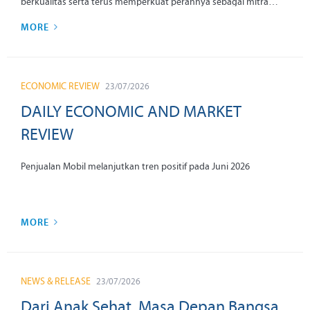
berkualitas serta terus memperkuat perannya sebagai mitra
strategis pemerintah dalam menggerakkan sektor riil. Bank
MORE
berkode emiten BMRI ini mencatatkan penyaluran kredit bank
only sebesar Rp1.592 triliun per Juni 2026 atau tumbuh 19,9
persen secara year on year (YoY), melampaui rata-rata
pertumbuhan kredit industri yang sebesar 12,7 persen YoY per
ECONOMIC REVIEW
23/07/2026
Juni 2026, menurut data Bank Indonesia (BI).
DAILY ECONOMIC AND MARKET
REVIEW
Penjualan Mobil melanjutkan tren positif pada Juni 2026
MORE
NEWS & RELEASE
23/07/2026
Dari Anak Sehat, Masa Depan Bangsa