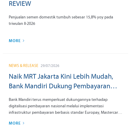
REVIEW
Penjualan semen domestik tumbuh sebesar 15,8% yoy pada
triwulan II-2026
MORE
NEWS & RELEASE
29/07/2026
Naik MRT Jakarta Kini Lebih Mudah,
Bank Mandiri Dukung Pembayaran
Tiket dengan Kartu Kredit Nirsentuh
Bank Mandiri terus memperkuat dukungannya terhadap
Global
digitalisasi pembayaran nasional melalui implementasi
infrastruktur pembayaran berbasis standar Europay, Mastercard,
Visa (EMV) global untuk kartu nirsentuh di layanan MRT Jakarta.
MORE
Dukungan ini memungkinkan masyarakat, termasuk wisatawan