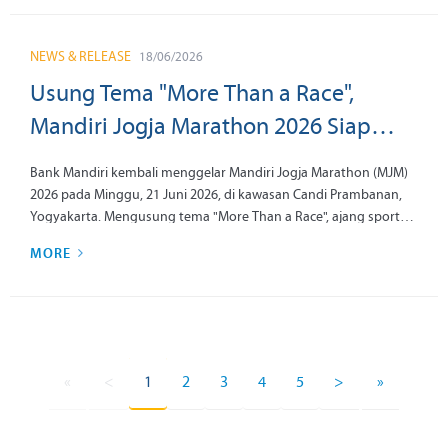
ke-28, Bank Mandiri menghadirkan program Mandiri Bakti
Kesehatan dan Literasi UMKM Pasar Ngasem, yang berfokus
pada memperkuat aspek kualitas hidup masyarakat melalui
NEWS & RELEASE
18/06/2026
akses kesehatan yang lebih inklusif dan penguatan kapasitas
ekonomi lokal.
Usung Tema "More Than a Race",
Mandiri Jogja Marathon 2026 Siap
Diramaikan 10.200 Pelari dari 17
Bank Mandiri kembali menggelar Mandiri Jogja Marathon (MJM)
Negara
2026 pada Minggu, 21 Juni 2026, di kawasan Candi Prambanan,
Yogyakarta. Mengusung tema "More Than a Race", ajang sport
tourism unggulan Bank Mandiri ini memadukan kompetisi lari
MORE
berstandar internasional dengan pengalaman wisata, perayaan
budaya, dampak sosial, dan perjalanan menyusuri Yogyakarta
dalam satu rangkaian aktivitas yang terintegrasi.
«
<
1
2
3
4
5
>
»