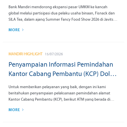
Masuk Pasar Internasional
Bank Mandiri mendorong ekspansi pasar UMKM ke kancah
global melalui partisipasi dua pelaku usaha binaan, Fisnack dan
SILA Tea, dalam ajang Summer Fancy Food Show 2026 di Javits
Center, New York, pada 28 hingga 30 Juni 2026. Senior Vice
MORE
President (SVP) Micro Development & Agent Banking Bank
Mandiri, Bayu Trisno Arief Setiawan, mengatakan langkah ini
menjadi bagian dari penguatan ekosistem pemberdayaan UMKM
Bank Mandiri yang mengintegrasikan akses pembiayaan,
MANDIRI HIGHLIGHT
15/07/2026
pendampingan usaha, digitalisasi, dan perluasan pasar
internasional guna membentuk pelaku usaha yang tangguh dan
Penyampaian Informasi Pemindahan
berdaya saing.
Kantor Cabang Pembantu (KCP) Dolok
Masihul dan KCP Tangerang Bintaro
Untuk memberikan pelayanan yang baik, dengan ini kami
Jaya Xchange tanggal 18 Agustus 2026
beritahukan penyampaian pelaksanaan pemindahan alamat
Kantor Cabang Pembantu (KCP), berikut ATM yang berada di
kantor tersebut dengan informasi sebagai berikut:
MORE