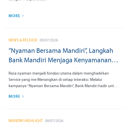
MORE
NEWS & RELEASE
09/07/2026
“Nyaman Bersama Mandiri”, Langkah
Bank Mandiri Menjaga Kenyamanan
Nasabah dari Transaksi hingga
Rasa nyaman menjadi fondasi utama dalam menghadirkan
Layanan
Service yang me-Menangkan di setiap interaksi. Melalui
kampanye “Nyaman Bersama Mandiri”, Bank Mandiri hadir untuk
memberikan pengalaman layanan yang konsisten dan
MORE
menenangkan bagi nasabah melalui setiap titik layanan sebagai
wujud semangat Melayani Sepenuh Hati.
MANDIRI HIGHLIGHT
08/07/2026