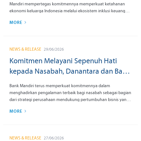
Mandiri mempertegas komitmennya memperkuat ketahanan
ekonomi keluarga Indonesia melalui ekosistem inklusi keuangan
yang menjangkau berbagai lapisan masyarakat, sekaligus
MORE
menghadirkan pengalaman layanan keuangan yang mudah,
aman, dan nyaman hingga ke kelompok yang selama ini terbatas
aksesnya. Penguatan jaringan Mandiri Agen, pemberdayaan
Pekerja Migran Indonesia (PMI), penyaluran Kredit Usaha Rakyat
NEWS & RELEASE
29/06/2026
(KUR), hingga pengembangan kapasitas UMKM menjadi pilar
utama hadirnya akses keuangan yang membuka peluang
Komitmen Melayani Sepenuh Hati
kesejahteraan bagi jutaan masyarakat Indonesia.
kepada Nasabah, Danantara dan Bank
Mandiri Gelar Sosialisasi CX100
Bank Mandiri terus memperkuat komitmennya dalam
menghadirkan pengalaman terbaik bagi nasabah sebagai bagian
dari strategi perusahaan mendukung pertumbuhan bisnis yang
berkelanjutan. Selaras dengan komitmen Danantara "Melayani
MORE
Sepenuh Hati", komitmen tersebut diinternalisasikan kepada
seluruh Mandirian melalui sosialisasi Bank Mandiri CX100 di
Nawasena Mandiri University, Jakarta, Senin (29/6), yang diikuti
lebih dari 3.200 pegawai secara hybrid dari seluruh Indonesia.
NEWS & RELEASE
27/06/2026