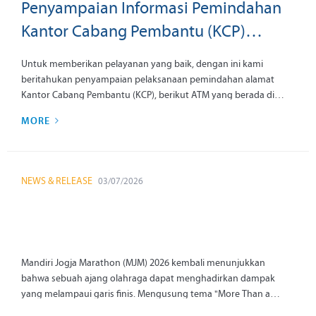
Penyampaian Informasi Pemindahan
Kantor Cabang Pembantu (KCP)
Madiun Dolopo, KCP Banyuwangi
Untuk memberikan pelayanan yang baik, dengan ini kami
Rogojampi dan (KC) Pangkalan
beritahukan penyampaian pelaksanaan pemindahan alamat
Kantor Cabang Pembantu (KCP), berikut ATM yang berada di
Brandan tanggal 10 Agustus 2026
kantor tersebut dengan informasi sebagai berikut:
MORE
NEWS & RELEASE
03/07/2026
Mandiri Jogja Marathon (MJM) 2026 kembali menunjukkan
bahwa sebuah ajang olahraga dapat menghadirkan dampak
yang melampaui garis finis. Mengusung tema "More Than a
Race", penyelenggaraan event sport tourism tersebut turut