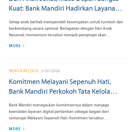
Kuat: Bank Mandiri Hadirkan Layanan
Kesehatan Preventif bagi Anak di 10
Setiap anak berhak memperoleh kesempatan untuk tumbuh dan
Kota
berkembang secara optimal. Bertepatan dengan Hari Anak
Nasional, momentum tersebut menjadi pengingat akan
pentingnya menghadirkan layanan kesehatan, edukasi, dan
MORE
dukungan yang membantu anak mencapai potensi terbaiknya
sejak usia dini.
NEWS & RELEASE
21/07/2026
Komitmen Melayani Sepenuh Hati,
Bank Mandiri Perkokoh Tata Kelola
demi Keandalan Ekosistem Digital
Bank Mandiri menegaskan komitmennya dalam menjaga
keandalan layanan digital perbankan sebagai bagian dari
semangat Melayani Sepenuh Hati. Komitmen tersebut
diwujudkan melalui penguatan tata kelola perusahaan dan
MORE
ketahanan siber yang dilakukan secara berkelanjutan.