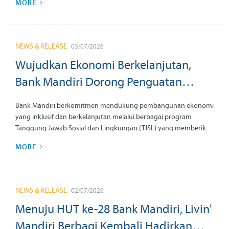
MORE
mendorong peningkatan aktivitas konsumsi masyarakat dan
perputaran ekonomi di Daerah Istimewa Yogyakarta (DIY) selama
pekan pelaksanaan.
NEWS & RELEASE
03/07/2026
Wujudkan Ekonomi Berkelanjutan,
Bank Mandiri Dorong Penguatan
Ekosistem Ekonomi Perempuan di
Bank Mandiri berkomitmen mendukung pembangunan ekonomi
Jawa Tengah
yang inklusif dan berkelanjutan melalui berbagai program
Tanggung Jawab Sosial dan Lingkungan (TJSL) yang memberikan
nilai tumbuh kepada masyarakat. Sebagai bagian dari Danantara
MORE
Indonesia, Bank Mandiri terus memperkuat perannya dalam
mendorong perekonomian kerakyatan dan menciptakan
dampak sosial yang berkelanjutan di berbagai daerah.
NEWS & RELEASE
02/07/2026
Menuju HUT ke-28 Bank Mandiri, Livin'
Mandiri Berbagi Kembali Hadirkan