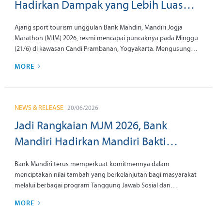
Hadirkan Dampak yang Lebih Luas
lewat Mandiri Jogja Marathon 2026
Ajang sport tourism unggulan Bank Mandiri, Mandiri Jogja
Marathon (MJM) 2026, resmi mencapai puncaknya pada Minggu
(21/6) di kawasan Candi Prambanan, Yogyakarta. Mengusung
tema “More Than a Race”, gelaran tahunan ini menghadirkan
MORE
pengalaman lari yang memadukan olahraga, budaya, pariwisata,
keberlanjutan, dan pemberdayaan ekonomi dalam satu
rangkaian kegiatan yang terintegrasi.
NEWS & RELEASE
20/06/2026
Jadi Rangkaian MJM 2026, Bank
Mandiri Hadirkan Mandiri Bakti
Kesehatan untuk Perluas Akses
Bank Mandiri terus memperkuat komitmennya dalam
Layanan Kesehatan dan Warisan
menciptakan nilai tambah yang berkelanjutan bagi masyarakat
melalui berbagai program Tanggung Jawab Sosial dan
Budaya Yogyakarta
Lingkungan (TJSL). Sebagai rangkaian dari Mandiri Jogja
MORE
Marathon (MJM) 2026 dan menyambut Hari Ulang Tahun (HUT)