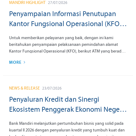
MANDIRI HIGHLIGHT
27/07/2026
Penyampaian Informasi Penutupan
Kantor Fungsional Operasional (KFO)
Regional Card Center Denpasar
Untuk memberikan pelayanan yang baik, dengan ini kami
tanggal 31 Agustus 2026
beritahukan penyampaian pelaksanaan pemindahan alamat
Kantor Fungsional Operasional (KFO), berikut ATM yang berada
di kantor tersebut dengan informasi sebagai berikut:
MORE
NEWS & RELEASE
23/07/2026
Penyaluran Kredit dan Sinergi
Ekosistem Penggerak Ekonomi Negeri
Antarkan Laba Bersih Bank Mandiri ke
Bank Mandiri melanjutkan pertumbuhan bisnis yang solid pada
Rp30,4 Triliun pada Kuartal II 2026
kuartal II 2026 dengan penyaluran kredit yang tumbuh kuat dan