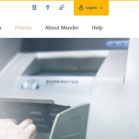
Log In
s
Priority
About Mandiri
Help