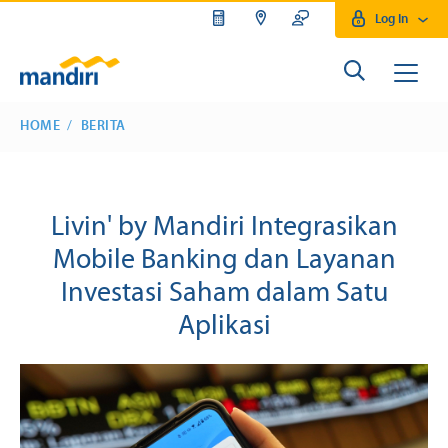
Log In
HOME
BERITA
Livin' by Mandiri Integrasikan
Mobile Banking dan Layanan
Investasi Saham dalam Satu
Aplikasi