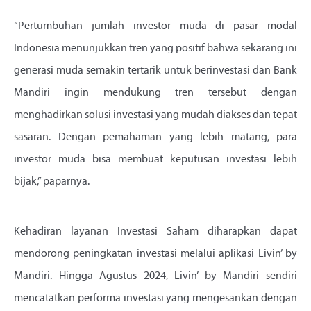
“Pertumbuhan jumlah investor muda di pasar modal
Indonesia menunjukkan tren yang positif bahwa sekarang ini
generasi muda semakin tertarik untuk berinvestasi dan Bank
Mandiri ingin mendukung tren tersebut dengan
menghadirkan solusi investasi yang mudah diakses dan tepat
sasaran. Dengan pemahaman yang lebih matang, para
investor muda bisa membuat keputusan investasi lebih
bijak,” paparnya.
Kehadiran layanan Investasi Saham diharapkan dapat
mendorong peningkatan investasi melalui aplikasi Livin’ by
Mandiri. Hingga Agustus 2024, Livin’ by Mandiri sendiri
mencatatkan performa investasi yang mengesankan dengan