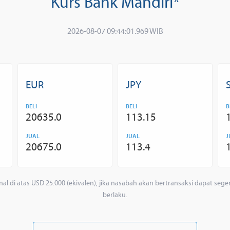
Kurs Bank Mandiri*
2026-08-07 09:44:01.969 WIB
EUR
JPY
BELI
BELI
B
20635.0
113.15
JUAL
JUAL
J
20675.0
113.4
nal di atas USD 25.000 (ekivalen), jika nasabah akan bertransaksi dapat 
berlaku.