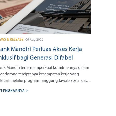
EWS & RELEASE
06 Aug 2026
ank Mandiri Perluas Akses Kerja
nklusif bagi Generasi Difabel
ank Mandiri terus memperkuat komitmennya dalam
endorong terciptanya kesempatan kerja yang
nklusif melalui program Tanggung Jawab Sosial dan
ingkungan (TJSL) bertajuk Mandiri Sahabat Difabel.
ELENGKAPNYA
rogram ini menjadi wujud nyata komitmen
erseroan dalam mendukung pemberdayaan
enyandang disabilitas agar memiliki kompetensi dan
esiapan memasuki dunia kerja, sekaligus