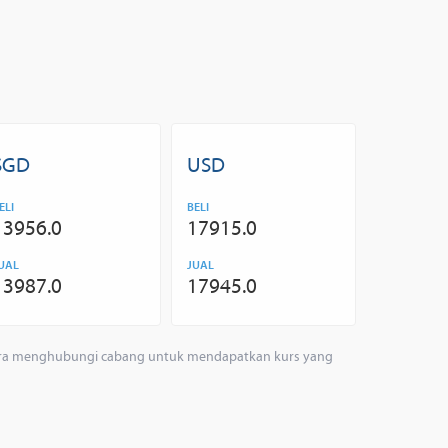
SGD
USD
ELI
BELI
13956.0
17915.0
UAL
JUAL
13987.0
17945.0
segera menghubungi cabang untuk mendapatkan kurs yang