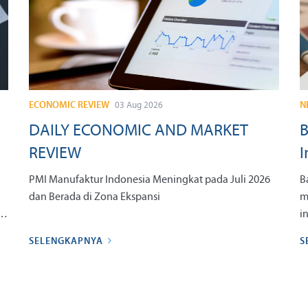
ECONOMIC REVIEW
N
03 Aug 2026
n
DAILY ECONOMIC AND MARKET
B
REVIEW
I
PMI Manufaktur Indonesia Meningkat pada Juli 2026
B
dan Berada di Zona Ekspansi
m
,
i
L
SELENGKAPNYA
S
P
p
p
k