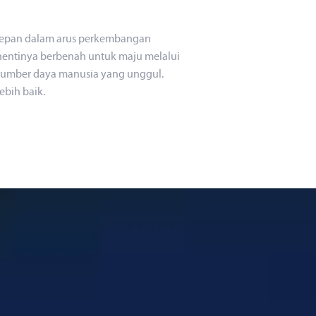
emperkuat peran Bank Mandiri sebagai Ekosistem
enggerak Ekonomi Negeri yang inklusif.
depan dalam arus perkembangan
 hentinya berbenah untuk maju melalui
 sumber daya manusia yang unggul.
bih baik.