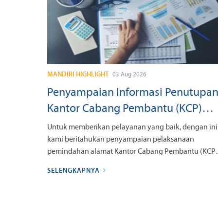
MANDIRI HIGHLIGHT
03 Aug 2026
Penyampaian Informasi Penutupa
Kantor Cabang Pembantu (KCP)
Batam Nagoya Prioritas tanggal 07
Untuk memberikan pelayanan yang baik, dengan ini
September 2026
kami beritahukan penyampaian pelaksanaan
pemindahan alamat Kantor Cabang Pembantu (KCP)
berikut ATM yang berada di kantor tersebut dengan
SELENGKAPNYA
informasi sebagai berikut: