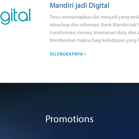
m
Mandiri jadi Digital
P
Terus memantapkan diri menjadi yang ter
teknologi dan informasi. Bank Mandiri tak
transformasi, inovasi, keamanan data, dan
Memberikan makna bagi kehidupan yang le
SELENGKAPNYA
Promotions