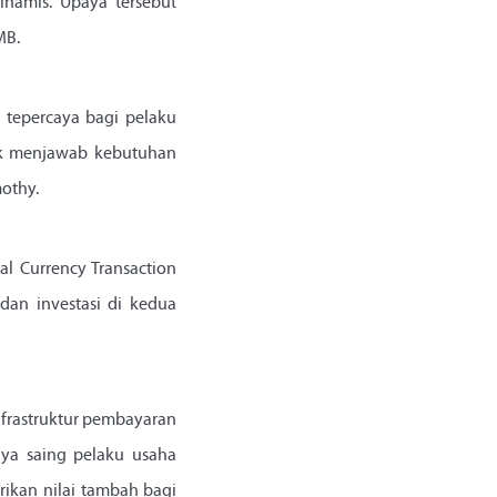
amis. Upaya tersebut
MB.
l tepercaya bagi pelaku
tuk menjawab kebutuhan
mothy.
l Currency Transaction
dan investasi di kedua
nfrastruktur pembayaran
aya saing pelaku usaha
rikan nilai tambah bagi