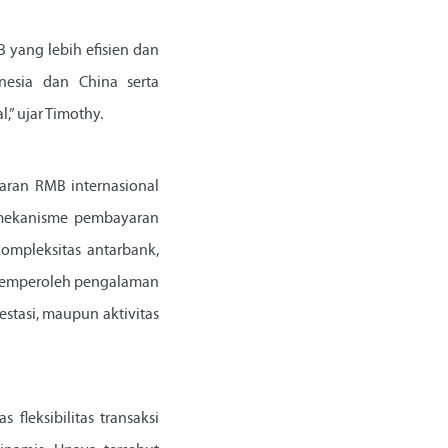
 yang lebih efisien dan
nesia dan China serta
” ujar Timothy.
yaran RMB internasional
 mekanisme pembayaran
ompleksitas antarbank,
t memperoleh pengalaman
stasi, maupun aktivitas
leksibilitas transaksi