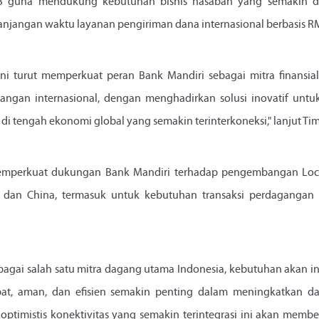
 guna mendukung kebutuhan bisnis nasabah yang semakin din
njangan waktu layanan pengiriman dana internasional berbasis R
ini turut memperkuat peran Bank Mandiri sebagai mitra finansia
gangan internasional, dengan menghadirkan solusi inovatif un
di tengah ekonomi global yang semakin terinterkoneksi," lanjut Ti
 memperkuat dukungan Bank Mandiri terhadap pengembangan Loca
a dan China, termasuk untuk kebutuhan transaksi perdagangan 
bagai salah satu mitra dagang utama Indonesia, kebutuhan akan i
pat, aman, dan efisien semakin penting dalam meningkatkan d
 optimistis konektivitas yang semakin terintegrasi ini akan membe