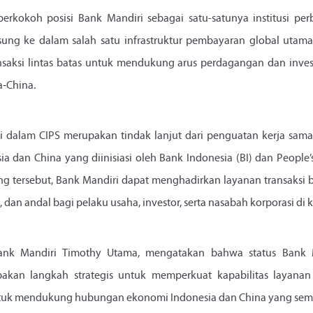
rkokoh posisi Bank Mandiri sebagai satu-satunya institusi pe
sung ke dalam salah satu infrastruktur pembayaran global utama
nsaksi lintas batas untuk mendukung arus perdagangan dan inves
a-China.
ri dalam CIPS merupakan tindak lanjut dari penguatan kerja sam
sia dan China yang diinisiasi oleh Bank Indonesia (BI) dan People
ng tersebut, Bank Mandiri dapat menghadirkan layanan transaksi 
, dan andal bagi pelaku usaha, investor, serta nasabah korporasi di 
Bank Mandiri Timothy Utama, mengatakan bahwa status Bank M
pakan langkah strategis untuk memperkuat kapabilitas layanan t
tuk mendukung hubungan ekonomi Indonesia dan China yang sema