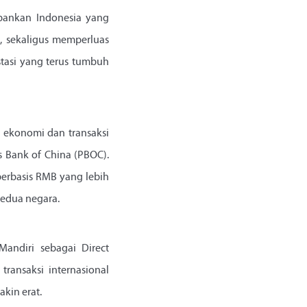
rbankan Indonesia yang
, sekaligus memperluas
tasi yang terus tumbuh
a ekonomi dan transaksi
’s Bank of China (PBOC).
berbasis RMB yang lebih
kedua negara.
andiri sebagai Direct
ransaksi internasional
kin erat.