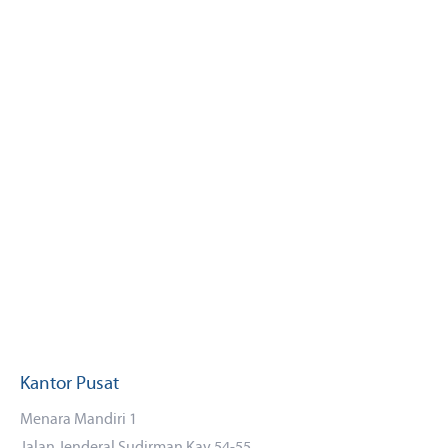
Kantor Pusat
Menara Mandiri 1
Jalan Jenderal Sudirman Kav 54-55