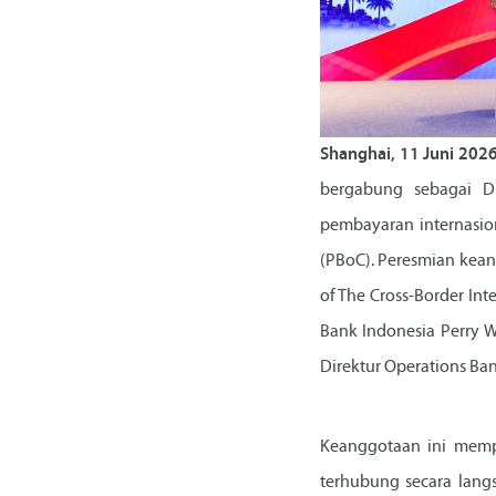
Shanghai, 11 Juni 202
bergabung sebagai Dir
pembayaran internasio
(PBoC). Peresmian kean
of The Cross-Border Int
Bank Indonesia Perry 
Direktur Operations Ba
Keanggotaan ini mempe
terhubung secara lang