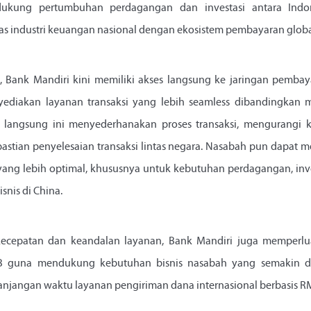
dukung pertumbuhan perdagangan dan investasi antara Indo
s industri keuangan nasional dengan ekosistem pembayaran global,
, Bank Mandiri kini memiliki akses langsung ke jaringan pemba
diakan layanan transaksi yang lebih seamless dibandingkan
si langsung ini menyederhanakan proses transaksi, mengurangi k
astian penyelesaian transaksi lintas negara. Nasabah pun dapa
l yang lebih optimal, khususnya untuk kebutuhan perdagangan, inve
snis di China.
ecepatan dan keandalan layanan, Bank Mandiri juga memperluas f
 guna mendukung kebutuhan bisnis nasabah yang semakin din
njangan waktu layanan pengiriman dana internasional berbasis R