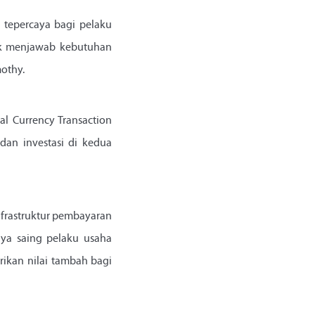
l tepercaya bagi pelaku
tuk menjawab kebutuhan
mothy.
l Currency Transaction
dan investasi di kedua
nfrastruktur pembayaran
aya saing pelaku usaha
rikan nilai tambah bagi