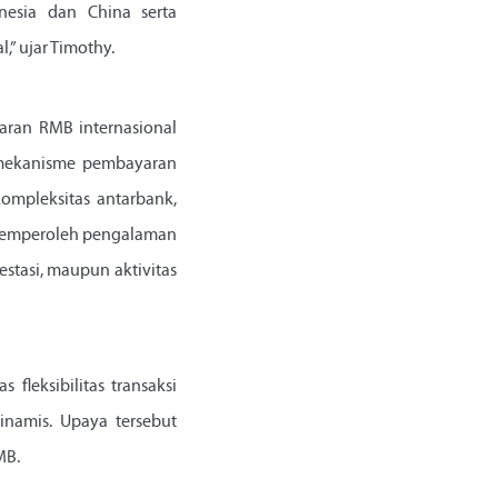
nesia dan China serta
” ujar Timothy.
yaran RMB internasional
 mekanisme pembayaran
ompleksitas antarbank,
t memperoleh pengalaman
stasi, maupun aktivitas
leksibilitas transaksi
amis. Upaya tersebut
MB.