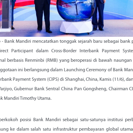
6
- Bank Mandiri mencatatkan tonggak sejarah baru sebagai bank p
ect Participant dalam Cross-Border Interbank Payment System
nal berbasis Renminbi (RMB) yang beroperasi di bawah naungan 
ggotaan ini berlangsung dalam Launching Ceremony of Bank Mandir
erbank Payment System (CIPS) di Shanghai, China, Kamis (11/6), da
Warjiyo, Gubernur Bank Sentral China Pan Gongsheng, Chairman C
nk Mandiri Timothy Utama.
rkokoh posisi Bank Mandiri sebagai satu-satunya institusi pe
sung ke dalam salah satu infrastruktur pembayaran global utama