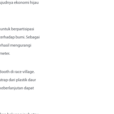
wujudnya ekonomi hijau
 untuk berpartisipasi
erhadap bumi. Sebagai
erhasil mengurangi
meter.
Booth di race village.
rap dari plastik daur
keberlanjutan dapat