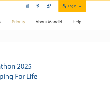
Log In
s
Priority
About Mandiri
Help
athon 2025
ping For Life