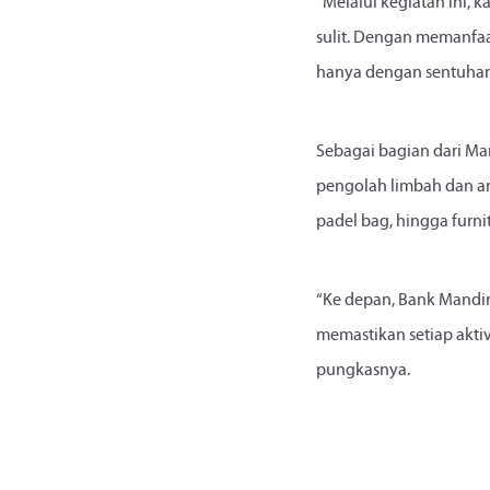
“Melalui kegiatan ini,
sulit. Dengan memanfaat
hanya dengan sentuhan ja
Sebagai bagian dari Ma
pengolah limbah dan art
padel bag, hingga furn
“Ke depan, Bank Mandiri
memastikan setiap akti
pungkasnya.