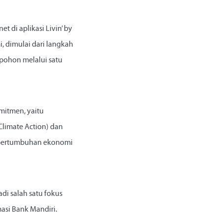
 di aplikasi Livin’ by
 dimulai dari langkah
 pohon melalui satu
omitmen, yaitu
Climate Action) dan
n pertumbuhan ekonomi
adi salah satu fokus
asi Bank Mandiri.