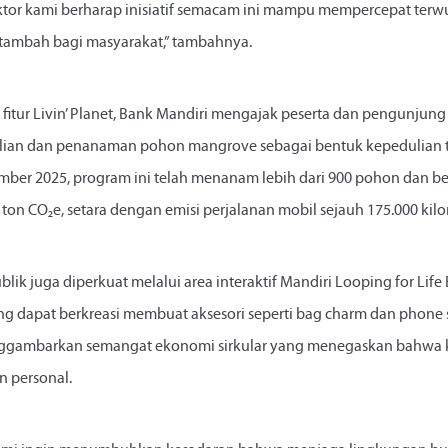
 sektor kami berharap inisiatif semacam ini mampu mempercepat ter
tambah bagi masyarakat,” tambahnya.
i fitur Livin’ Planet, Bank Mandiri mengajak peserta dan pengunjung
ian dan penanaman pohon mangrove sebagai bentuk kepedulian t
mber 2025, program ini telah menanam lebih dari 900 pohon dan b
 ton CO₂e, setara dengan emisi perjalanan mobil sejauh 175.000 kilo
 publik juga diperkuat melalui area interaktif Mandiri Looping for Life 
g dapat berkreasi membuat aksesori seperti bag charm dan phone st
menggambarkan semangat ekonomi sirkular yang menegaskan bahwa 
an personal.