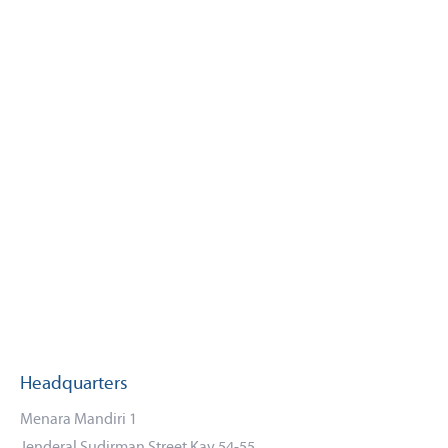
Headquarters
Menara Mandiri 1
Jenderal Sudirman Street Kav 54-55