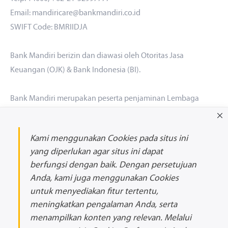
Email: mandiricare@bankmandiri.co.id
SWIFT Code: BMRIIDJA
Bank Mandiri berizin dan diawasi oleh Otoritas Jasa
Keuangan (OJK) & Bank Indonesia (BI).
Bank Mandiri merupakan peserta penjaminan Lembaga
Penjamin Simpanan (LPS). Maksimum nilai simpanan yang
dijamin LPS per Nasabah per Bank adalah Rp 2 miliar. Untuk
Kami menggunakan Cookies pada situs ini
mengetahui Tingkat Bunga Penjaminan LPS silakan akses
di
yang diperlukan agar situs ini dapat
sini
berfungsi dengan baik. Dengan persetujuan
Anda, kami juga menggunakan Cookies
Hubungi Kami
untuk menyediakan fitur tertentu,
email
meningkatkan pengalaman Anda, serta
facebook
menampilkan konten yang relevan. Melalui