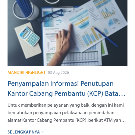
MANDIRI HIGHLIGHT
03 Aug 2026
Penyampaian Informasi Penutupan
Kantor Cabang Pembantu (KCP) Batam
Nagoya Prioritas tanggal 07 September
Untuk memberikan pelayanan yang baik, dengan ini kami
2026
beritahukan penyampaian pelaksanaan pemindahan
alamat Kantor Cabang Pembantu (KCP), berikut ATM yang
berada di kantor tersebut dengan informasi sebagai berikut:
SELENGKAPNYA