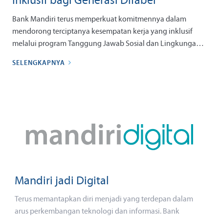
Inklusif bagi Generasi Difabel
Bank Mandiri terus memperkuat komitmennya dalam
mendorong terciptanya kesempatan kerja yang inklusif
melalui program Tanggung Jawab Sosial dan Lingkungan
(TJSL) bertajuk Mandiri Sahabat Difabel. Program ini
SELENGKAPNYA
menjadi wujud nyata komitmen perseroan dalam
mendukung pemberdayaan penyandang disabilitas agar
memiliki kompetensi dan kesiapan memasuki dunia kerja,
sekaligus memperkuat peran Bank Mandiri sebagai
Ekosistem Penggerak Ekonomi Negeri yang inklusif.
Mandiri jadi Digital
Terus memantapkan diri menjadi yang terdepan dalam
arus perkembangan teknologi dan informasi. Bank